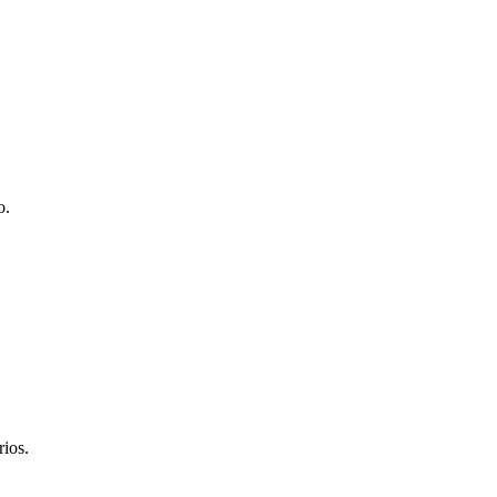
o.
rios.