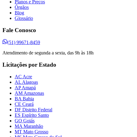
Planos e Preços
Órgãos
Blog
Glossário
Fale Conosco
(51) 99671-8459
Atendimento de segunda a sexta, das 9h às 18h
Licitações por Estado
AC Acre
AL Alagoas
AP Amapá
AM Amazonas
BA Bahia
CE Ceará
DF Distrito Federal
ES Espírito Santo
GO Goiás
MA Maranhão
MT Mato Grosso