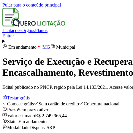
Pular para o conteúdo principal
Licitações
Órgãos
Planos
Entrar
Em andamento
MG
Municipal
Serviço de Execução e Recupera
Encascalhamento, Revestimentos
Edital publicado no PNCP, regido pela Lei 14.133/2021. Acesse valor
Testar grátis
Comece grátis
Sem cartão de crédito
Cobertura nacional
Prazo
Sem prazo ativo
Valor estimado
R$ 2.749.965,44
Status
Em andamento
Modalidade
Dispensa
SRP