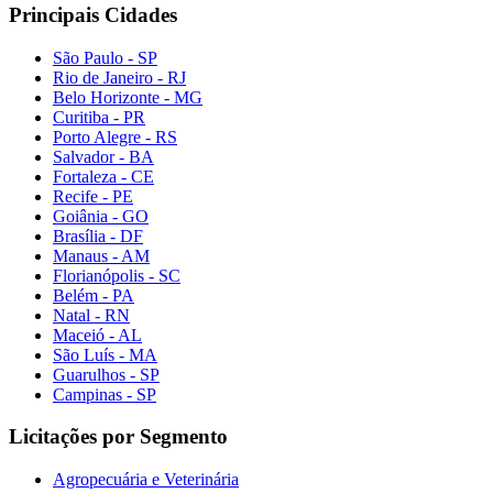
Principais Cidades
São Paulo - SP
Rio de Janeiro - RJ
Belo Horizonte - MG
Curitiba - PR
Porto Alegre - RS
Salvador - BA
Fortaleza - CE
Recife - PE
Goiânia - GO
Brasília - DF
Manaus - AM
Florianópolis - SC
Belém - PA
Natal - RN
Maceió - AL
São Luís - MA
Guarulhos - SP
Campinas - SP
Licitações por Segmento
Agropecuária e Veterinária