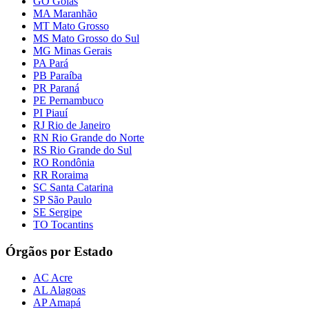
GO Goiás
MA Maranhão
MT Mato Grosso
MS Mato Grosso do Sul
MG Minas Gerais
PA Pará
PB Paraíba
PR Paraná
PE Pernambuco
PI Piauí
RJ Rio de Janeiro
RN Rio Grande do Norte
RS Rio Grande do Sul
RO Rondônia
RR Roraima
SC Santa Catarina
SP São Paulo
SE Sergipe
TO Tocantins
Órgãos por Estado
AC Acre
AL Alagoas
AP Amapá