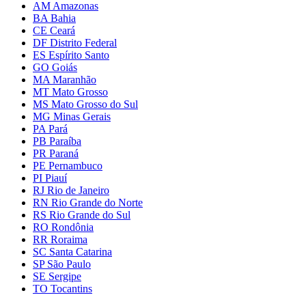
AM Amazonas
BA Bahia
CE Ceará
DF Distrito Federal
ES Espírito Santo
GO Goiás
MA Maranhão
MT Mato Grosso
MS Mato Grosso do Sul
MG Minas Gerais
PA Pará
PB Paraíba
PR Paraná
PE Pernambuco
PI Piauí
RJ Rio de Janeiro
RN Rio Grande do Norte
RS Rio Grande do Sul
RO Rondônia
RR Roraima
SC Santa Catarina
SP São Paulo
SE Sergipe
TO Tocantins