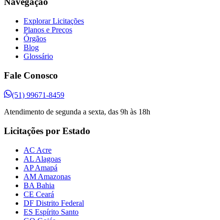
Navegação
Explorar Licitações
Planos e Preços
Órgãos
Blog
Glossário
Fale Conosco
(51) 99671-8459
Atendimento de segunda a sexta, das 9h às 18h
Licitações por Estado
AC Acre
AL Alagoas
AP Amapá
AM Amazonas
BA Bahia
CE Ceará
DF Distrito Federal
ES Espírito Santo