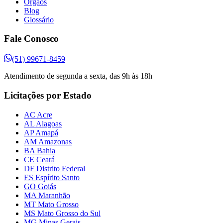
Órgãos
Blog
Glossário
Fale Conosco
(51) 99671-8459
Atendimento de segunda a sexta, das 9h às 18h
Licitações por Estado
AC Acre
AL Alagoas
AP Amapá
AM Amazonas
BA Bahia
CE Ceará
DF Distrito Federal
ES Espírito Santo
GO Goiás
MA Maranhão
MT Mato Grosso
MS Mato Grosso do Sul
MG Minas Gerais