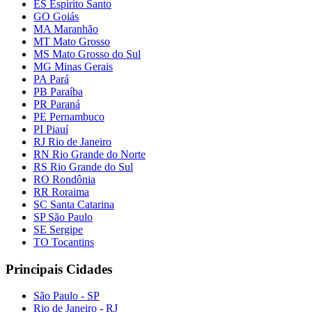
ES Espírito Santo
GO Goiás
MA Maranhão
MT Mato Grosso
MS Mato Grosso do Sul
MG Minas Gerais
PA Pará
PB Paraíba
PR Paraná
PE Pernambuco
PI Piauí
RJ Rio de Janeiro
RN Rio Grande do Norte
RS Rio Grande do Sul
RO Rondônia
RR Roraima
SC Santa Catarina
SP São Paulo
SE Sergipe
TO Tocantins
Principais Cidades
São Paulo - SP
Rio de Janeiro - RJ