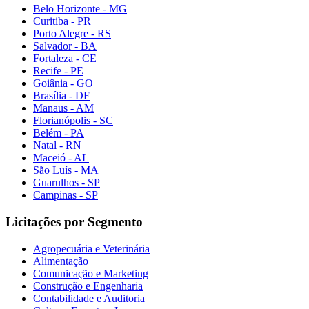
Belo Horizonte - MG
Curitiba - PR
Porto Alegre - RS
Salvador - BA
Fortaleza - CE
Recife - PE
Goiânia - GO
Brasília - DF
Manaus - AM
Florianópolis - SC
Belém - PA
Natal - RN
Maceió - AL
São Luís - MA
Guarulhos - SP
Campinas - SP
Licitações por Segmento
Agropecuária e Veterinária
Alimentação
Comunicação e Marketing
Construção e Engenharia
Contabilidade e Auditoria