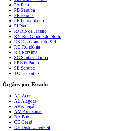
PA Pará
PB Paraíba
PR Paraná
PE Pernambuco
PI Piauí
RJ Rio de Janeiro
RN Rio Grande do Norte
RS Rio Grande do Sul
RO Rondônia
RR Roraima
SC Santa Catarina
SP São Paulo
SE Sergipe
TO Tocantins
Órgãos por Estado
AC Acre
AL Alagoas
AP Amapá
AM Amazonas
BA Bahia
CE Ceará
DF Distrito Federal