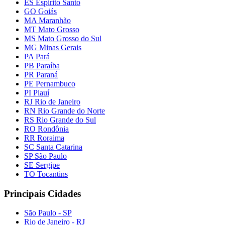
ES Espírito Santo
GO Goiás
MA Maranhão
MT Mato Grosso
MS Mato Grosso do Sul
MG Minas Gerais
PA Pará
PB Paraíba
PR Paraná
PE Pernambuco
PI Piauí
RJ Rio de Janeiro
RN Rio Grande do Norte
RS Rio Grande do Sul
RO Rondônia
RR Roraima
SC Santa Catarina
SP São Paulo
SE Sergipe
TO Tocantins
Principais Cidades
São Paulo - SP
Rio de Janeiro - RJ