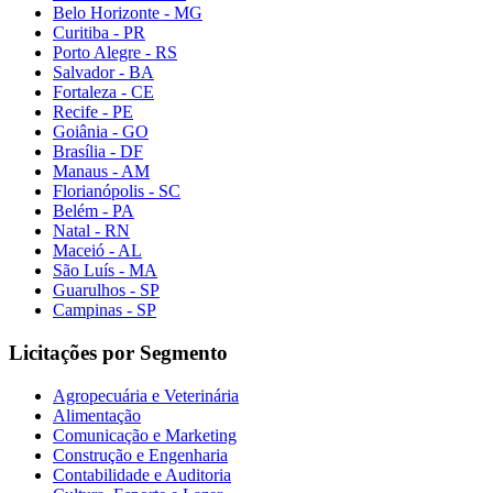
Belo Horizonte - MG
Curitiba - PR
Porto Alegre - RS
Salvador - BA
Fortaleza - CE
Recife - PE
Goiânia - GO
Brasília - DF
Manaus - AM
Florianópolis - SC
Belém - PA
Natal - RN
Maceió - AL
São Luís - MA
Guarulhos - SP
Campinas - SP
Licitações por Segmento
Agropecuária e Veterinária
Alimentação
Comunicação e Marketing
Construção e Engenharia
Contabilidade e Auditoria