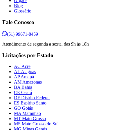
Órgãos
Blog
Glossário
Fale Conosco
(51) 99671-8459
Atendimento de segunda a sexta, das 9h às 18h
Licitações por Estado
AC Acre
AL Alagoas
AP Amapá
AM Amazonas
BA Bahia
CE Ceará
DF Distrito Federal
ES Espírito Santo
GO Goiás
MA Maranhão
MT Mato Grosso
MS Mato Grosso do Sul
MG Minas Gerais