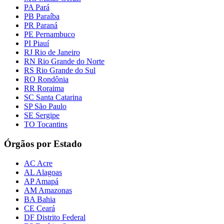
PA Pará
PB Paraíba
PR Paraná
PE Pernambuco
PI Piauí
RJ Rio de Janeiro
RN Rio Grande do Norte
RS Rio Grande do Sul
RO Rondônia
RR Roraima
SC Santa Catarina
SP São Paulo
SE Sergipe
TO Tocantins
Órgãos por Estado
AC Acre
AL Alagoas
AP Amapá
AM Amazonas
BA Bahia
CE Ceará
DF Distrito Federal