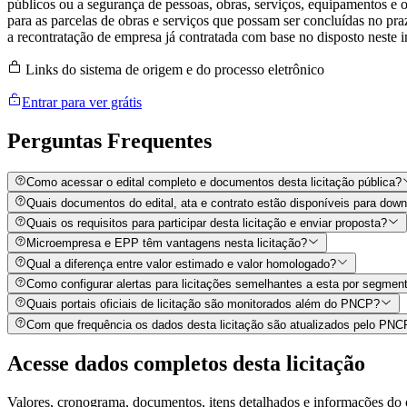
públicos ou a segurança de pessoas, obras, serviços, equipamentos e o
para as parcelas de obras e serviços que possam ser concluídas no pr
a recontratação de empresa já contratada com base no disposto neste i
Links do sistema de origem e do processo eletrônico
Entrar para ver grátis
Perguntas
Frequentes
Como acessar o edital completo e documentos desta licitação pública?
Quais documentos do edital, ata e contrato estão disponíveis para dow
Quais os requisitos para participar desta licitação e enviar proposta?
Microempresa e EPP têm vantagens nesta licitação?
Qual a diferença entre valor estimado e valor homologado?
Como configurar alertas para licitações semelhantes a esta por segment
Quais portais oficiais de licitação são monitorados além do PNCP?
Com que frequência os dados desta licitação são atualizados pelo PN
Acesse dados completos desta
licitação
Valores, cronograma, documentos, itens detalhados e informações do 