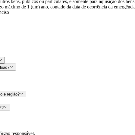
utros bens, públicos ou particulares, e somente para aquisição dos ben
azo máximo de 1 (um) ano, contado da data de ocorrência da emergência
nciso
nload?
o e região?
CP?
órgão responsável.