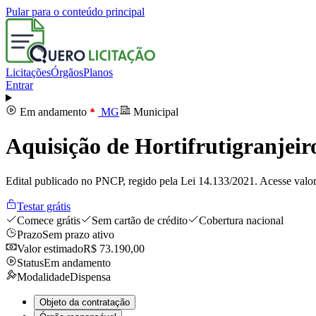
Pular para o conteúdo principal
Licitações
Órgãos
Planos
Entrar
Em andamento
MG
Municipal
Aquisição de Hortifrutigranjeir
Edital publicado no PNCP, regido pela Lei 14.133/2021. Acesse valor
Testar grátis
Comece grátis
Sem cartão de crédito
Cobertura nacional
Prazo
Sem prazo ativo
Valor estimado
R$ 73.190,00
Status
Em andamento
Modalidade
Dispensa
Objeto da contratação