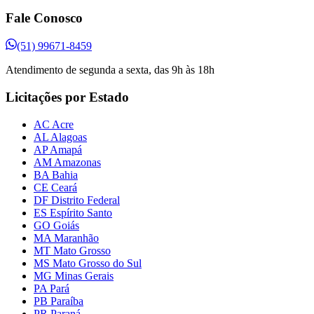
Fale Conosco
(51) 99671-8459
Atendimento de segunda a sexta, das 9h às 18h
Licitações por Estado
AC Acre
AL Alagoas
AP Amapá
AM Amazonas
BA Bahia
CE Ceará
DF Distrito Federal
ES Espírito Santo
GO Goiás
MA Maranhão
MT Mato Grosso
MS Mato Grosso do Sul
MG Minas Gerais
PA Pará
PB Paraíba
PR Paraná