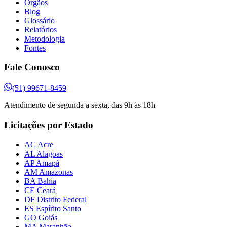
Órgãos
Blog
Glossário
Relatórios
Metodologia
Fontes
Fale Conosco
(51) 99671-8459
Atendimento de segunda a sexta, das 9h às 18h
Licitações por Estado
AC Acre
AL Alagoas
AP Amapá
AM Amazonas
BA Bahia
CE Ceará
DF Distrito Federal
ES Espírito Santo
GO Goiás
MA Maranhão