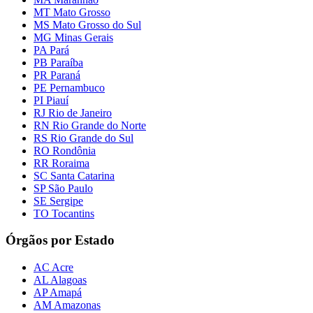
MT Mato Grosso
MS Mato Grosso do Sul
MG Minas Gerais
PA Pará
PB Paraíba
PR Paraná
PE Pernambuco
PI Piauí
RJ Rio de Janeiro
RN Rio Grande do Norte
RS Rio Grande do Sul
RO Rondônia
RR Roraima
SC Santa Catarina
SP São Paulo
SE Sergipe
TO Tocantins
Órgãos por Estado
AC Acre
AL Alagoas
AP Amapá
AM Amazonas