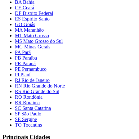
BA Bahia
CE Ceará
DF Distrito Federal
ES Espírito Santo
GO Goiás
MA Maranhão
MT Mato Grosso
MS Mato Grosso do Sul
MG Minas Gerais
PA Pará
PB Paraíba
PR Paraná
PE Pernambuco
PI Piauí
RJ Rio de Janeiro
RN Rio Grande do Norte
RS Rio Grande do Sul
RO Rondônia
RR Roraima
SC Santa Catarina
SP São Paulo
SE Sergipe
TO Tocantins
Principais Cidades