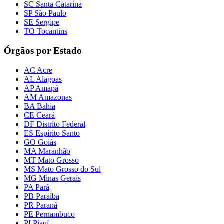
SC Santa Catarina
SP São Paulo
SE Sergipe
TO Tocantins
Órgãos por Estado
AC Acre
AL Alagoas
AP Amapá
AM Amazonas
BA Bahia
CE Ceará
DF Distrito Federal
ES Espírito Santo
GO Goiás
MA Maranhão
MT Mato Grosso
MS Mato Grosso do Sul
MG Minas Gerais
PA Pará
PB Paraíba
PR Paraná
PE Pernambuco
PI Piauí