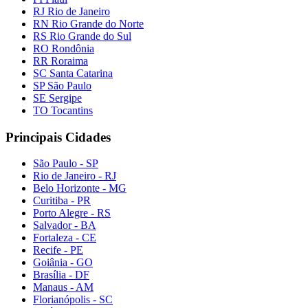
RJ Rio de Janeiro
RN Rio Grande do Norte
RS Rio Grande do Sul
RO Rondônia
RR Roraima
SC Santa Catarina
SP São Paulo
SE Sergipe
TO Tocantins
Principais Cidades
São Paulo - SP
Rio de Janeiro - RJ
Belo Horizonte - MG
Curitiba - PR
Porto Alegre - RS
Salvador - BA
Fortaleza - CE
Recife - PE
Goiânia - GO
Brasília - DF
Manaus - AM
Florianópolis - SC