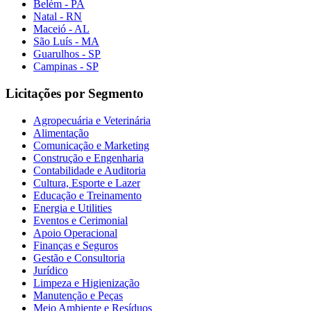
Belém - PA
Natal - RN
Maceió - AL
São Luís - MA
Guarulhos - SP
Campinas - SP
Licitações por Segmento
Agropecuária e Veterinária
Alimentação
Comunicação e Marketing
Construção e Engenharia
Contabilidade e Auditoria
Cultura, Esporte e Lazer
Educação e Treinamento
Energia e Utilities
Eventos e Cerimonial
Apoio Operacional
Finanças e Seguros
Gestão e Consultoria
Jurídico
Limpeza e Higienização
Manutenção e Peças
Meio Ambiente e Resíduos