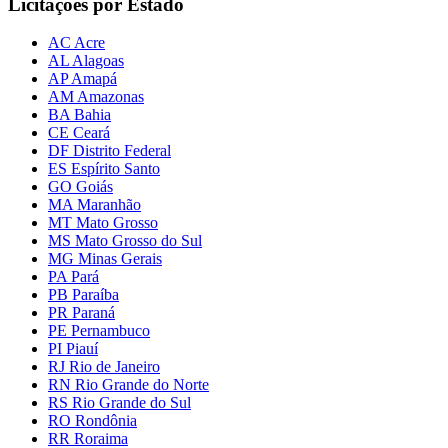
Licitações por Estado
AC Acre
AL Alagoas
AP Amapá
AM Amazonas
BA Bahia
CE Ceará
DF Distrito Federal
ES Espírito Santo
GO Goiás
MA Maranhão
MT Mato Grosso
MS Mato Grosso do Sul
MG Minas Gerais
PA Pará
PB Paraíba
PR Paraná
PE Pernambuco
PI Piauí
RJ Rio de Janeiro
RN Rio Grande do Norte
RS Rio Grande do Sul
RO Rondônia
RR Roraima