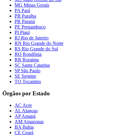
MG Minas Gerais
PA Pará
PB Paraíba
PR Paraná
PE Pernambuco
PI Piauí
RJ Rio de Janeiro
RN Rio Grande do Norte
RS Rio Grande do Sul
RO Rondônia
RR Roraima
SC Santa Catarina
SP São Paulo
SE Sergipe
TO Tocantins
Órgãos por Estado
AC Acre
AL Alagoas
AP Amapá
AM Amazonas
BA Bahia
CE Ceará