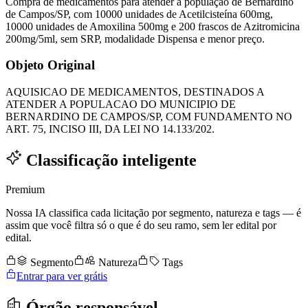
Compra de medicamentos para atender a população de Bernardino
de Campos/SP, com 10000 unidades de Acetilcisteína 600mg,
10000 unidades de Amoxilina 500mg e 200 frascos de Azitromicina
200mg/5ml, sem SRP, modalidade Dispensa e menor preço.
Objeto Original
AQUISICAO DE MEDICAMENTOS, DESTINADOS A
ATENDER A POPULACAO DO MUNICIPIO DE
BERNARDINO DE CAMPOS/SP, COM FUNDAMENTO NO
ART. 75, INCISO III, DA LEI NO 14.133/202.
Classificação inteligente
Premium
Nossa IA classifica cada licitação por segmento, natureza e tags — é
assim que você filtra só o que é do seu ramo, sem ler edital por
edital.
Segmento
Natureza
Tags
Entrar para ver grátis
Órgão responsável