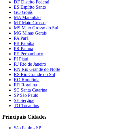
DF Distrito Federal
ES Espírito Santo
GO Goiás
MA Maranhão
MT Mato Grosso
MS Mato Grosso do Sul
MG Minas Gerais
PA Pará
PB Paraíba
PR Paraná
PE Pernambuco
PI Piauí
RJ Rio de Janeiro
RN Rio Grande do Norte
RS Rio Grande do Sul
RO Rondônia
RR Roraima
SC Santa Catarina
SP São Paulo
SE Sergipe
TO Tocantins
Principais Cidades
São Paulo - SP