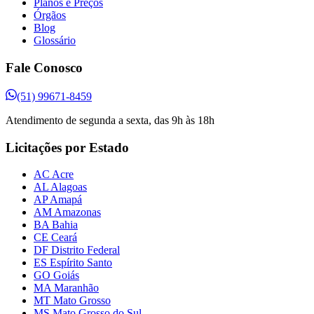
Planos e Preços
Órgãos
Blog
Glossário
Fale Conosco
(51) 99671-8459
Atendimento de segunda a sexta, das 9h às 18h
Licitações por Estado
AC Acre
AL Alagoas
AP Amapá
AM Amazonas
BA Bahia
CE Ceará
DF Distrito Federal
ES Espírito Santo
GO Goiás
MA Maranhão
MT Mato Grosso
MS Mato Grosso do Sul