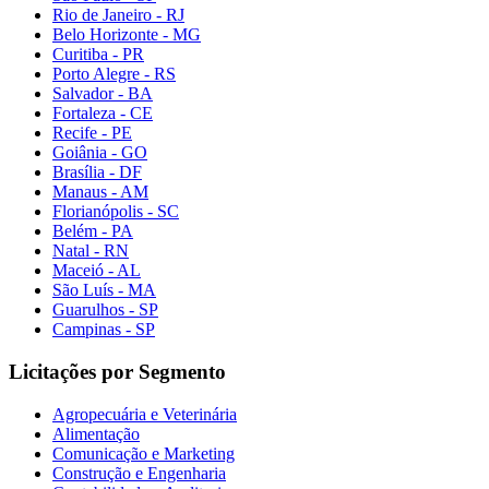
Rio de Janeiro - RJ
Belo Horizonte - MG
Curitiba - PR
Porto Alegre - RS
Salvador - BA
Fortaleza - CE
Recife - PE
Goiânia - GO
Brasília - DF
Manaus - AM
Florianópolis - SC
Belém - PA
Natal - RN
Maceió - AL
São Luís - MA
Guarulhos - SP
Campinas - SP
Licitações por Segmento
Agropecuária e Veterinária
Alimentação
Comunicação e Marketing
Construção e Engenharia