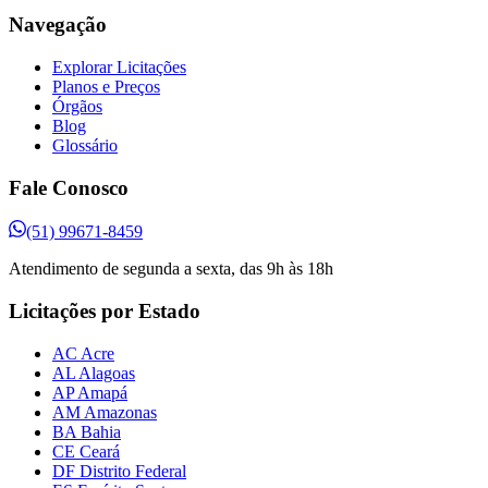
Navegação
Explorar Licitações
Planos e Preços
Órgãos
Blog
Glossário
Fale Conosco
(51) 99671-8459
Atendimento de segunda a sexta, das 9h às 18h
Licitações por Estado
AC Acre
AL Alagoas
AP Amapá
AM Amazonas
BA Bahia
CE Ceará
DF Distrito Federal