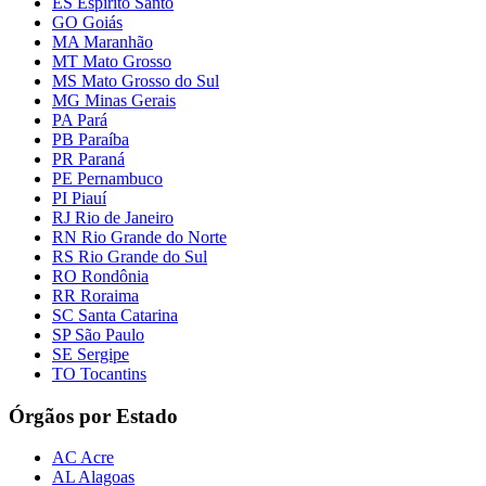
ES Espírito Santo
GO Goiás
MA Maranhão
MT Mato Grosso
MS Mato Grosso do Sul
MG Minas Gerais
PA Pará
PB Paraíba
PR Paraná
PE Pernambuco
PI Piauí
RJ Rio de Janeiro
RN Rio Grande do Norte
RS Rio Grande do Sul
RO Rondônia
RR Roraima
SC Santa Catarina
SP São Paulo
SE Sergipe
TO Tocantins
Órgãos por Estado
AC Acre
AL Alagoas