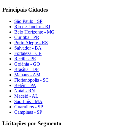
Principais Cidades
São Paulo - SP
Rio de Janeiro - RJ
Belo Horizonte - MG
Curitiba - PR
Porto Alegre - RS
Salvador - BA
Fortaleza - CE
Recife - PE
Goiânia - GO
Brasília - DF
Manaus - AM
Florianópolis - SC
Belém - PA
Natal - RN
Maceió - AL
São Luís - MA
Guarulhos - SP
Campinas - SP
Licitações por Segmento