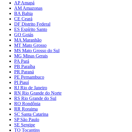
AP Amapá
AM Amazonas
BA Bahia
CE Ceará
DF Distrito Federal
ES Espírito Santo
GO Goiás
MA Maranhão
MT Mato Grosso
MS Mato Grosso do Sul
MG Minas Gerais
PA Pará
PB Paraíba
PR Paraná
PE Pernambuco
PI Piauí
RJ Rio de Janeiro
RN Rio Grande do Norte
RS Rio Grande do Sul
RO Rondônia
RR Roraima
SC Santa Catarina
SP São Paulo
SE Sergipe
TO Tocantins