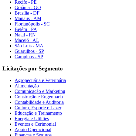
Recife - PE
Goiânia - GO
Brasília - DF
Manaus - AM
Florianópolis - SC
Belém - PA
Natal - RN
Maceió - AL
São Luís - MA
Guarulhos - SP
Campinas - SP
Licitações por Segmento
Agropecuária e Veterinária
Alimentação
Comunicação e Marketing
Construção e Engenharia
Contabilidade e Auditoria
Cultura, Esporte e Lazer
Educação e Treinamento
Energia e Utilities
Eventos e Cerimonial
Apoio Operacional
Finanças e Seguros