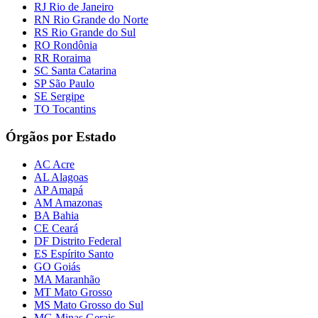
RJ Rio de Janeiro
RN Rio Grande do Norte
RS Rio Grande do Sul
RO Rondônia
RR Roraima
SC Santa Catarina
SP São Paulo
SE Sergipe
TO Tocantins
Órgãos por Estado
AC Acre
AL Alagoas
AP Amapá
AM Amazonas
BA Bahia
CE Ceará
DF Distrito Federal
ES Espírito Santo
GO Goiás
MA Maranhão
MT Mato Grosso
MS Mato Grosso do Sul
MG Minas Gerais