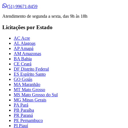
(51) 99671-8459
Atendimento de segunda a sexta, das 9h às 18h
Licitações por Estado
AC Acre
AL Alagoas
AP Amapá
AM Amazonas
BA Bahia
CE Ceará
DF Distrito Federal
ES Espírito Santo
GO Goiás
MA Maranhão
MT Mato Grosso
MS Mato Grosso do Sul
MG Minas Gerais
PA Pará
PB Paraíba
PR Paraná
PE Pernambuco
PI Piauí