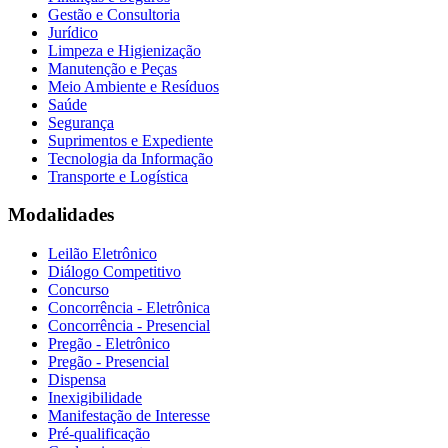
Gestão e Consultoria
Jurídico
Limpeza e Higienização
Manutenção e Peças
Meio Ambiente e Resíduos
Saúde
Segurança
Suprimentos e Expediente
Tecnologia da Informação
Transporte e Logística
Modalidades
Leilão Eletrônico
Diálogo Competitivo
Concurso
Concorrência - Eletrônica
Concorrência - Presencial
Pregão - Eletrônico
Pregão - Presencial
Dispensa
Inexigibilidade
Manifestação de Interesse
Pré-qualificação