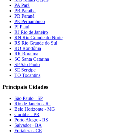
PA Pará
PB Paraíba
PR Paraná
PE Pernambuco
PI Piauí
RJ Rio de Janeiro
RN Rio Grande do Norte
RS Rio Grande do Sul
RO Rondônia
RR Roraima
SC Santa Catarina
SP São Paulo
SE Sergipe
TO Tocantins
Principais Cidades
São Paulo - SP
Rio de Janeiro - RJ
Belo Horizonte - MG
Curitiba - PR
Porto Alegre - RS
Salvador - BA
Fortaleza - CE