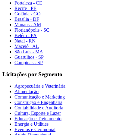
Fortaleza - CE
Recife - PE
Goiânia - GO
Brasília - DF
Manaus - AM
Florianópolis - SC
Belém - PA
Natal - RN
Maceió - AL
São Luís - MA
Guarulhos - SP
Campinas - SP
Licitações por Segmento
Agropecuária e Veterinária
Alimentação
Comunicação e Marketing
Construção e Engenharia
Contabilidade e Auditoria
Cultura, Esporte e Lazer
Educação e Treinamento
Energia e Utilities
Eventos e Cerimonial
Apoio Operacional