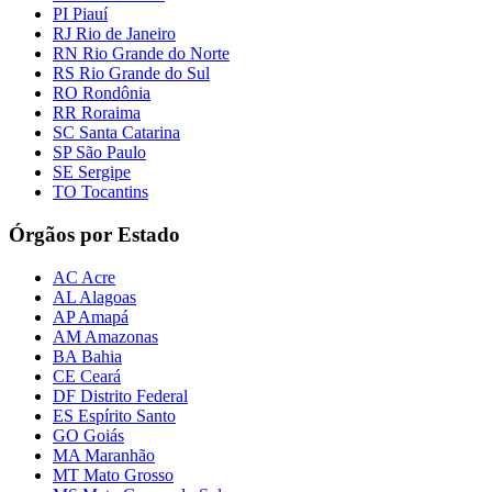
PI Piauí
RJ Rio de Janeiro
RN Rio Grande do Norte
RS Rio Grande do Sul
RO Rondônia
RR Roraima
SC Santa Catarina
SP São Paulo
SE Sergipe
TO Tocantins
Órgãos por Estado
AC Acre
AL Alagoas
AP Amapá
AM Amazonas
BA Bahia
CE Ceará
DF Distrito Federal
ES Espírito Santo
GO Goiás
MA Maranhão
MT Mato Grosso