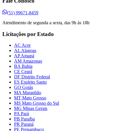
Fale Conosco
(51) 99671-8459
Atendimento de segunda a sexta, das 9h às 18h
Licitações por Estado
AC Acre
AL Alagoas
AP Amapá
AM Amazonas
BA Bahia
CE Ceará
DF Distrito Federal
ES Espírito Santo
GO Goiás
MA Maranhão
MT Mato Grosso
MS Mato Grosso do Sul
MG Minas Gerais
PA Pará
PB Paraíba
PR Paraná
PE Pernambuco