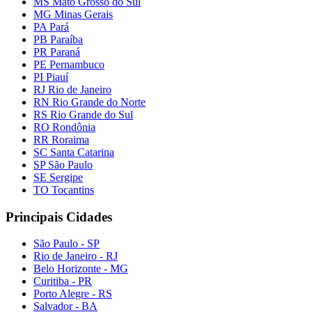
MS Mato Grosso do Sul
MG Minas Gerais
PA Pará
PB Paraíba
PR Paraná
PE Pernambuco
PI Piauí
RJ Rio de Janeiro
RN Rio Grande do Norte
RS Rio Grande do Sul
RO Rondônia
RR Roraima
SC Santa Catarina
SP São Paulo
SE Sergipe
TO Tocantins
Principais Cidades
São Paulo - SP
Rio de Janeiro - RJ
Belo Horizonte - MG
Curitiba - PR
Porto Alegre - RS
Salvador - BA