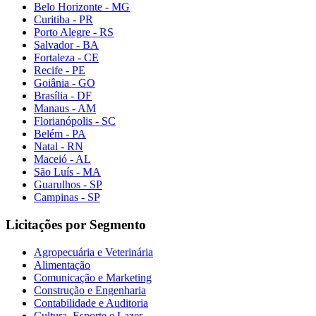
Belo Horizonte - MG
Curitiba - PR
Porto Alegre - RS
Salvador - BA
Fortaleza - CE
Recife - PE
Goiânia - GO
Brasília - DF
Manaus - AM
Florianópolis - SC
Belém - PA
Natal - RN
Maceió - AL
São Luís - MA
Guarulhos - SP
Campinas - SP
Licitações por Segmento
Agropecuária e Veterinária
Alimentação
Comunicação e Marketing
Construção e Engenharia
Contabilidade e Auditoria
Cultura, Esporte e Lazer