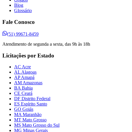
Blog
Glossário
Fale Conosco
(51) 99671-8459
Atendimento de segunda a sexta, das 9h às 18h
Licitações por Estado
AC Acre
AL Alagoas
AP Amapá
AM Amazonas
BA Bahia
CE Ceará
DF Distrito Federal
ES Espírito Santo
GO Goiás
MA Maranhão
MT Mato Grosso
MS Mato Grosso do Sul
MG Minas Gerais