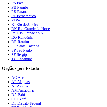
PA Pará
PB Paraíba
PR Paraná
PE Pernambuco
PI Piauí
RJ Rio de Janeiro
RN Rio Grande do Norte
RS Rio Grande do Sul
RO Rondônia
RR Roraima
SC Santa Catarina
SP São Paulo
SE Sergipe
TO Tocantins
Órgãos por Estado
AC Acre
AL Alagoas
AP Amapá
AM Amazonas
BA Bahia
CE Ceará
DF Distrito Federal