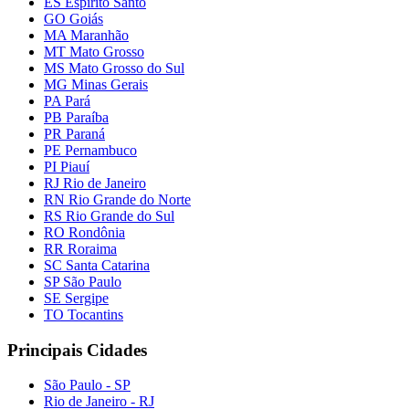
ES Espírito Santo
GO Goiás
MA Maranhão
MT Mato Grosso
MS Mato Grosso do Sul
MG Minas Gerais
PA Pará
PB Paraíba
PR Paraná
PE Pernambuco
PI Piauí
RJ Rio de Janeiro
RN Rio Grande do Norte
RS Rio Grande do Sul
RO Rondônia
RR Roraima
SC Santa Catarina
SP São Paulo
SE Sergipe
TO Tocantins
Principais Cidades
São Paulo - SP
Rio de Janeiro - RJ