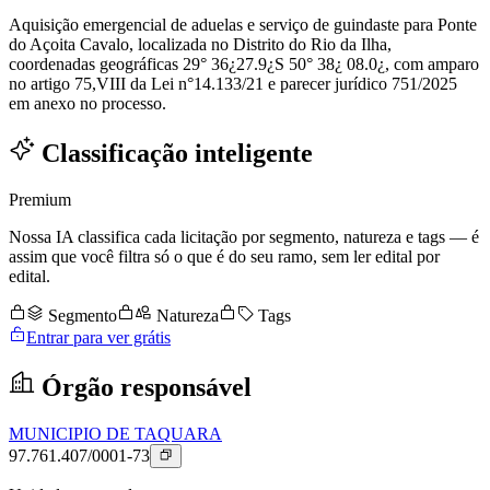
Aquisição emergencial de aduelas e serviço de guindaste para Ponte
do Açoita Cavalo, localizada no Distrito do Rio da Ilha,
coordenadas geográficas 29° 36¿27.9¿S 50° 38¿ 08.0¿, com amparo
no artigo 75,VIII da Lei n°14.133/21 e parecer jurídico 751/2025
em anexo no processo.
Classificação inteligente
Premium
Nossa IA classifica cada licitação por segmento, natureza e tags — é
assim que você filtra só o que é do seu ramo, sem ler edital por
edital.
Segmento
Natureza
Tags
Entrar para ver grátis
Órgão responsável
MUNICIPIO DE TAQUARA
97.761.407/0001-73