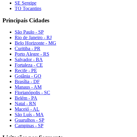
SE Sergipe
TO Tocantins
Principais Cidades
São Paulo - SP
Rio de Janeiro - RJ
Belo Horizonte - MG
Curitiba - PR
Porto Alegre - RS
Salvador - BA
Fortaleza - CE
Recife - PE
Goiânia - GO
Brasília - DF
Manaus - AM
Florianópolis - SC
Belém - PA
Natal - RN
Maceió - AL
São Luís - MA
Guarulhos - SP
Campinas - SP