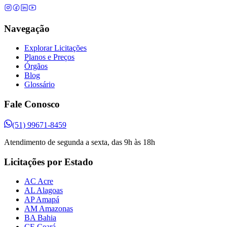
Navegação
Explorar Licitações
Planos e Preços
Órgãos
Blog
Glossário
Fale Conosco
(51) 99671-8459
Atendimento de segunda a sexta, das 9h às 18h
Licitações por Estado
AC Acre
AL Alagoas
AP Amapá
AM Amazonas
BA Bahia
CE Ceará