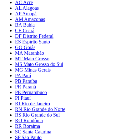
AC Acre
AL Alagoas
AP Amapá
AM Amazonas
BA Bahia
CE Ceará
DF Distrito Federal
ES Espírito Santo
GO Goiás
MA Maranhão
MT Mato Grosso
MS Mato Grosso do Sul
MG Minas Gerais
PA Pará
PB Paraíba
PR Paraná
PE Pernambuco
PI Piauí
RJ Rio de Janeiro
RN Rio Grande do Norte
RS Rio Grande do Sul
RO Rondônia
RR Roraima
SC Santa Catarina
SP São Paulo