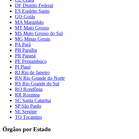
DF Distrito Federal
ES Espírito Santo
GO Goiás
MA Maranhão
MT Mato Grosso
MS Mato Grosso do Sul
MG Minas Gerais
PA Pará
PB Paraíba
PR Paraná
PE Pernambuco
PI Piauí
RJ Rio de Janeiro
RN Rio Grande do Norte
RS Rio Grande do Sul
RO Rondônia
RR Roraima
SC Santa Catarina
SP São Paulo
SE Sergipe
TO Tocantins
Órgãos por Estado