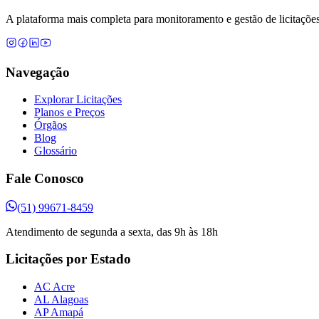
A plataforma mais completa para monitoramento e gestão de licitações
Navegação
Explorar Licitações
Planos e Preços
Órgãos
Blog
Glossário
Fale Conosco
(51) 99671-8459
Atendimento de segunda a sexta, das 9h às 18h
Licitações por Estado
AC Acre
AL Alagoas
AP Amapá