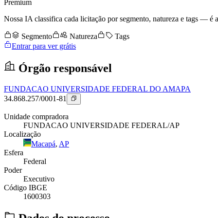
Premium
Nossa IA classifica cada licitação por segmento, natureza e tags — é as
Segmento
Natureza
Tags
Entrar para ver grátis
Órgão responsável
FUNDACAO UNIVERSIDADE FEDERAL DO AMAPA
34.868.257/0001-81
Unidade compradora
FUNDACAO UNIVERSIDADE FEDERAL/AP
Localização
Macapá
,
AP
Esfera
Federal
Poder
Executivo
Código IBGE
1600303