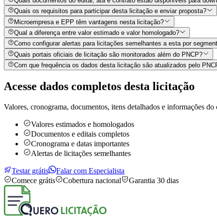
Quais documentos do edital, ata e contrato estão disponíveis para dow
Quais os requisitos para participar desta licitação e enviar proposta?
Microempresa e EPP têm vantagens nesta licitação?
Qual a diferença entre valor estimado e valor homologado?
Como configurar alertas para licitações semelhantes a esta por segment
Quais portais oficiais de licitação são monitorados além do PNCP?
Com que frequência os dados desta licitação são atualizados pelo PN
Acesse dados completos desta
licitação
Valores, cronograma, documentos, itens detalhados e informações do 
Valores estimados e homologados
Documentos e editais completos
Cronograma e datas importantes
Alertas de licitações semelhantes
Testar grátis
Falar com Especialista
Comece grátis
Cobertura nacional
Garantia 30 dias