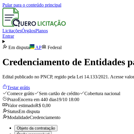
Pular para o conteúdo principal
Licitações
Órgãos
Planos
Entrar
Em disputa
AP
Federal
Credenciamento de Entidades par
Edital publicado no PNCP, regido pela Lei 14.133/2021. Acesse valor
Testar grátis
Comece grátis
Sem cartão de crédito
Cobertura nacional
Prazo
Encerra em 440 dias
19/10 18:00
Valor estimado
R$ 0,00
Status
Em disputa
Modalidade
Credenciamento
Objeto da contratação