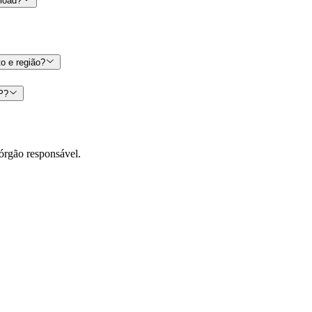
nload?
o e região?
CP?
órgão responsável.