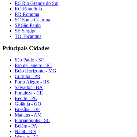
RS Rio Grande do Sul
RO Rondônia
RR Roraima
SC Santa Catarina
SP São Paulo
SE Sergipe
TO Tocantins
Principais Cidades
São Paulo - SP
Rio de Janeiro - RJ
Belo Horizonte - MG
Curitiba - PR
Porto Alegre - RS
Salvador - BA
Fortaleza - CE
Recife - PE
Goiânia - GO
Brasília - DF
Manaus - AM
Florianópolis - SC
Belém - PA
Natal - RN
Maceió - AL