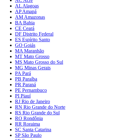
AC Acre
AL Alagoas
AP Amapá
AM Amazonas
BA Bahia
CE Ceará
DF Distrito Federal
ES Espírito Santo
GO Goiás
MA Maranhão
MT Mato Grosso
MS Mato Grosso do Sul
MG Minas Gerais
PA Pará
PB Paraíba
PR Paraná
PE Pernambuco
PI Piauí
RJ Rio de Janeiro
RN Rio Grande do Norte
RS Rio Grande do Sul
RO Rondônia
RR Roraima
SC Santa Catarina
SP São Paulo