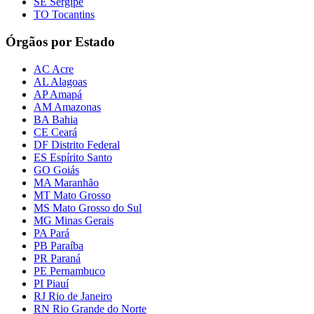
SE Sergipe
TO Tocantins
Órgãos por Estado
AC Acre
AL Alagoas
AP Amapá
AM Amazonas
BA Bahia
CE Ceará
DF Distrito Federal
ES Espírito Santo
GO Goiás
MA Maranhão
MT Mato Grosso
MS Mato Grosso do Sul
MG Minas Gerais
PA Pará
PB Paraíba
PR Paraná
PE Pernambuco
PI Piauí
RJ Rio de Janeiro
RN Rio Grande do Norte