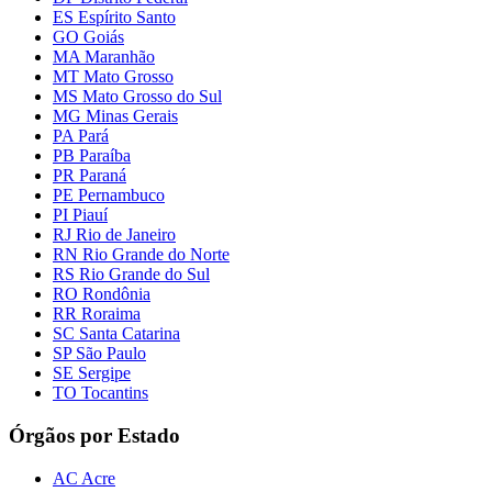
ES Espírito Santo
GO Goiás
MA Maranhão
MT Mato Grosso
MS Mato Grosso do Sul
MG Minas Gerais
PA Pará
PB Paraíba
PR Paraná
PE Pernambuco
PI Piauí
RJ Rio de Janeiro
RN Rio Grande do Norte
RS Rio Grande do Sul
RO Rondônia
RR Roraima
SC Santa Catarina
SP São Paulo
SE Sergipe
TO Tocantins
Órgãos por Estado
AC Acre