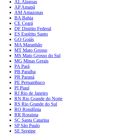
AL Alagoas
AP Amapá
AM Amazonas
BA Bahia
CE Ceará
DF Distrito Federal
ES Espírito Santo
GO Goiás
MA Maranhão
MT Mato Grosso
MS Mato Grosso do Sul
MG Minas Gerais
PA Pará
PB Paraíba
PR Paraná
PE Pernambuco
PI Piauí
RJ Rio de Janeiro
RN Rio Grande do Norte
RS Rio Grande do Sul
RO Rondônia
RR Roraima
SC Santa Catarina
SP São Paulo
SE Sergipe