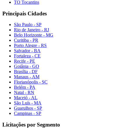
TO Tocantins
Principais Cidades
São Paulo - SP
Rio de Janeiro - RJ
Belo Horizonte - MG
Curitiba - PR
Porto Alegre - RS
Salvador - BA
Fortaleza - CE
Recife - PE
Goiânia - GO
Brasília - DF
Manaus - AM
Florianópolis - SC
Belém - PA
Natal - RN
Maceió - AL
São Luís - MA
Guarulhos - SP
Campinas - SP
Licitações por Segmento