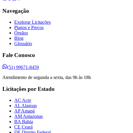
Navegação
Explorar Licitações
Planos e Preços
Órgãos
Blog
Glossário
Fale Conosco
(51) 99671-8459
Atendimento de segunda a sexta, das 9h às 18h
Licitações por Estado
AC Acre
AL Alagoas
AP Amapá
AM Amazonas
BA Bahia
CE Ceará
DF Distrito Federal