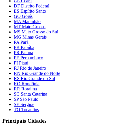
CE Ceará
DF Distrito Federal
ES Espírito Santo
GO Goiás
MA Maranhão
MT Mato Grosso
MS Mato Grosso do Sul
MG Minas Gerais
PA Pará
PB Paraíba
PR Paraná
PE Pernambuco
PI Piauí
RJ Rio de Janeiro
RN Rio Grande do Norte
RS Rio Grande do Sul
RO Rondônia
RR Roraima
SC Santa Catarina
SP São Paulo
SE Sergipe
TO Tocantins
Principais Cidades