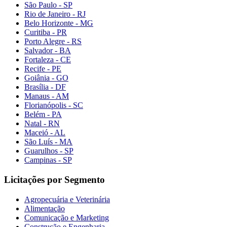
São Paulo - SP
Rio de Janeiro - RJ
Belo Horizonte - MG
Curitiba - PR
Porto Alegre - RS
Salvador - BA
Fortaleza - CE
Recife - PE
Goiânia - GO
Brasília - DF
Manaus - AM
Florianópolis - SC
Belém - PA
Natal - RN
Maceió - AL
São Luís - MA
Guarulhos - SP
Campinas - SP
Licitações por Segmento
Agropecuária e Veterinária
Alimentação
Comunicação e Marketing
Construção e Engenharia