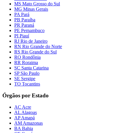
MS Mato Grosso do Sul
MG Minas Gerais
PA Pará
PB Paraíba
PR Paraná
PE Pernambuco
PI Piauí
RJ Rio de Janeiro
RN Rio Grande do Norte
RS Rio Grande do Sul
RO Rondônia
RR Roraima
SC Santa Catarina
SP São Paulo
SE Sergipe
TO Tocantins
Órgãos por Estado
AC Acre
AL Alagoas
AP Amapá
AM Amazonas
BA Bahia