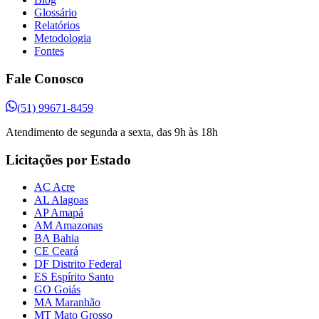
Glossário
Relatórios
Metodologia
Fontes
Fale Conosco
(51) 99671-8459
Atendimento de segunda a sexta, das 9h às 18h
Licitações por Estado
AC Acre
AL Alagoas
AP Amapá
AM Amazonas
BA Bahia
CE Ceará
DF Distrito Federal
ES Espírito Santo
GO Goiás
MA Maranhão
MT Mato Grosso