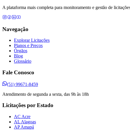
A plataforma mais completa para monitoramento e gestão de licitações
Navegação
Explorar Licitações
Planos e Preços
Órgãos
Blog
Glossário
Fale Conosco
(51) 99671-8459
Atendimento de segunda a sexta, das 9h às 18h
Licitações por Estado
AC Acre
AL Alagoas
AP Amapá