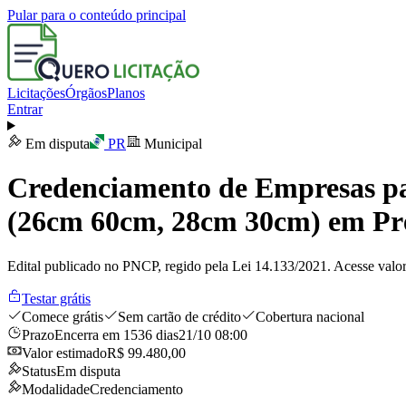
Pular para o conteúdo principal
Licitações
Órgãos
Planos
Entrar
Em disputa
PR
Municipal
Credenciamento de Empresas pa
(26cm 60cm, 28cm 30cm) em Pré
Edital publicado no PNCP, regido pela Lei 14.133/2021. Acesse valor
Testar grátis
Comece grátis
Sem cartão de crédito
Cobertura nacional
Prazo
Encerra em 1536 dias
21/10 08:00
Valor estimado
R$ 99.480,00
Status
Em disputa
Modalidade
Credenciamento