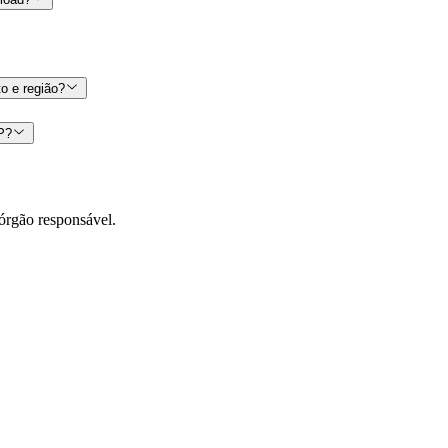
o e região?
CP?
órgão responsável.