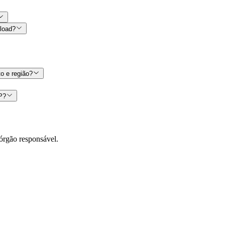
nload?
o e região?
CP?
órgão responsável.