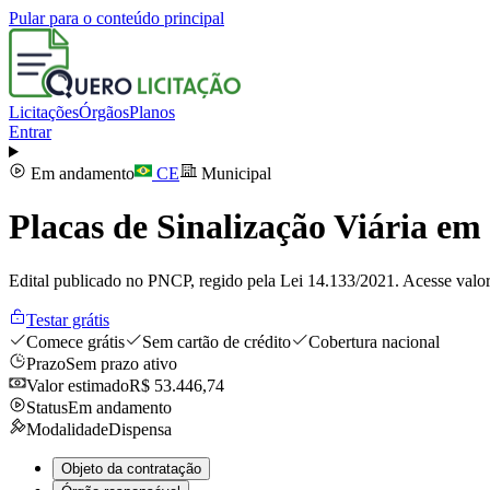
Pular para o conteúdo principal
Licitações
Órgãos
Planos
Entrar
Em andamento
CE
Municipal
Placas de Sinalização Viária 
Edital publicado no PNCP, regido pela Lei 14.133/2021. Acesse valor
Testar grátis
Comece grátis
Sem cartão de crédito
Cobertura nacional
Prazo
Sem prazo ativo
Valor estimado
R$ 53.446,74
Status
Em andamento
Modalidade
Dispensa
Objeto da contratação