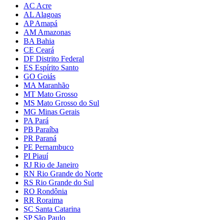
AC Acre
AL Alagoas
AP Amapá
AM Amazonas
BA Bahia
CE Ceará
DF Distrito Federal
ES Espírito Santo
GO Goiás
MA Maranhão
MT Mato Grosso
MS Mato Grosso do Sul
MG Minas Gerais
PA Pará
PB Paraíba
PR Paraná
PE Pernambuco
PI Piauí
RJ Rio de Janeiro
RN Rio Grande do Norte
RS Rio Grande do Sul
RO Rondônia
RR Roraima
SC Santa Catarina
SP São Paulo