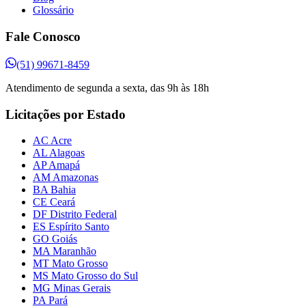
Glossário
Fale Conosco
(51) 99671-8459
Atendimento de segunda a sexta, das 9h às 18h
Licitações por Estado
AC Acre
AL Alagoas
AP Amapá
AM Amazonas
BA Bahia
CE Ceará
DF Distrito Federal
ES Espírito Santo
GO Goiás
MA Maranhão
MT Mato Grosso
MS Mato Grosso do Sul
MG Minas Gerais
PA Pará