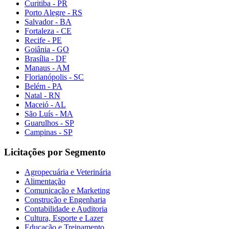
Curitiba - PR
Porto Alegre - RS
Salvador - BA
Fortaleza - CE
Recife - PE
Goiânia - GO
Brasília - DF
Manaus - AM
Florianópolis - SC
Belém - PA
Natal - RN
Maceió - AL
São Luís - MA
Guarulhos - SP
Campinas - SP
Licitações por Segmento
Agropecuária e Veterinária
Alimentação
Comunicação e Marketing
Construção e Engenharia
Contabilidade e Auditoria
Cultura, Esporte e Lazer
Educação e Treinamento