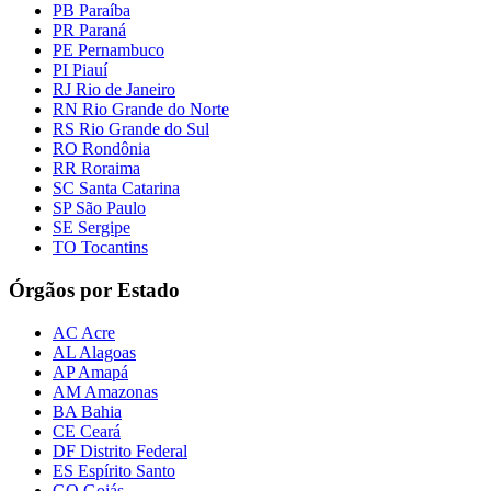
PB Paraíba
PR Paraná
PE Pernambuco
PI Piauí
RJ Rio de Janeiro
RN Rio Grande do Norte
RS Rio Grande do Sul
RO Rondônia
RR Roraima
SC Santa Catarina
SP São Paulo
SE Sergipe
TO Tocantins
Órgãos por Estado
AC Acre
AL Alagoas
AP Amapá
AM Amazonas
BA Bahia
CE Ceará
DF Distrito Federal
ES Espírito Santo
GO Goiás