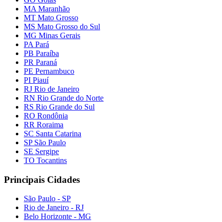
MA Maranhão
MT Mato Grosso
MS Mato Grosso do Sul
MG Minas Gerais
PA Pará
PB Paraíba
PR Paraná
PE Pernambuco
PI Piauí
RJ Rio de Janeiro
RN Rio Grande do Norte
RS Rio Grande do Sul
RO Rondônia
RR Roraima
SC Santa Catarina
SP São Paulo
SE Sergipe
TO Tocantins
Principais Cidades
São Paulo - SP
Rio de Janeiro - RJ
Belo Horizonte - MG