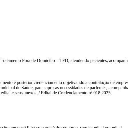
a Tratamento Fora de Domicílio – TFD, atendendo pacientes, acompanha
ramento e posterior credenciamento objetivando a contratação de empres
Municipal de Saúde, para suprir as necessidades de pacientes, acompanha
edital e seus anexos. / Edital de Credenciamento nº 018.2025.
sim que você filtra só o que é do seu ramo, sem ler edital por edital.