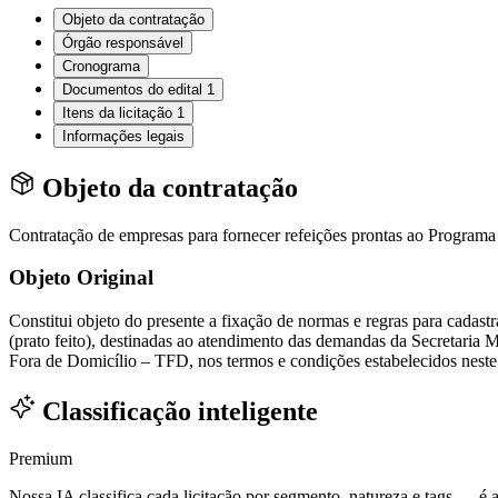
Objeto da contratação
Órgão responsável
Cronograma
Documentos do edital
1
Itens da licitação
1
Informações legais
Objeto da contratação
Contratação de empresas para fornecer refeições prontas ao Program
Objeto Original
Constitui objeto do presente a fixação de normas e regras para cadast
(prato feito), destinadas ao atendimento das demandas da Secretaria 
Fora de Domicílio – TFD, nos termos e condições estabelecidos neste 
Classificação inteligente
Premium
Nossa IA classifica cada licitação por segmento, natureza e tags — é as