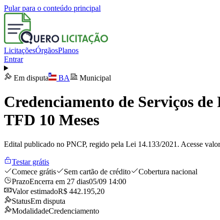
Pular para o conteúdo principal
Licitações
Órgãos
Planos
Entrar
Em disputa
BA
Municipal
Credenciamento de Serviços de 
TFD 10 Meses
Edital publicado no PNCP, regido pela Lei 14.133/2021. Acesse valor
Testar grátis
Comece grátis
Sem cartão de crédito
Cobertura nacional
Prazo
Encerra em 27 dias
05/09 14:00
Valor estimado
R$ 442.195,20
Status
Em disputa
Modalidade
Credenciamento