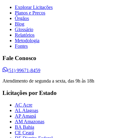
Explorar Licitações
Planos e Preços
Órgãos
Blog
Glossário
Relatórios
Metodologia
Fontes
Fale Conosco
(51) 99671-8459
Atendimento de segunda a sexta, das 9h às 18h
Licitações por Estado
AC Acre
AL Alagoas
AP Amapá
AM Amazonas
BA Bahia
CE Ceará