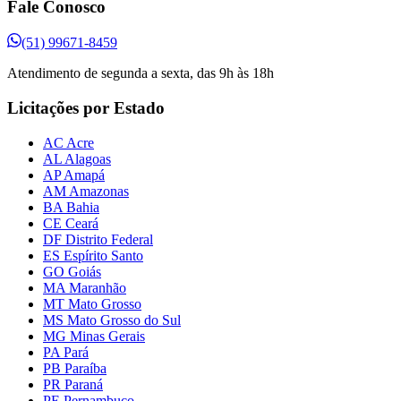
Fale Conosco
(51) 99671-8459
Atendimento de segunda a sexta, das 9h às 18h
Licitações por Estado
AC Acre
AL Alagoas
AP Amapá
AM Amazonas
BA Bahia
CE Ceará
DF Distrito Federal
ES Espírito Santo
GO Goiás
MA Maranhão
MT Mato Grosso
MS Mato Grosso do Sul
MG Minas Gerais
PA Pará
PB Paraíba
PR Paraná
PE Pernambuco