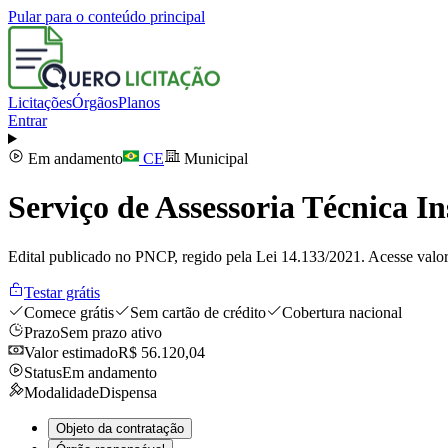
Pular para o conteúdo principal
Licitações
Órgãos
Planos
Entrar
Em andamento
CE
Municipal
Serviço de Assessoria Técnica I
Edital publicado no PNCP, regido pela Lei 14.133/2021. Acesse valor
Testar grátis
Comece grátis
Sem cartão de crédito
Cobertura nacional
Prazo
Sem prazo ativo
Valor estimado
R$ 56.120,04
Status
Em andamento
Modalidade
Dispensa
Objeto da contratação