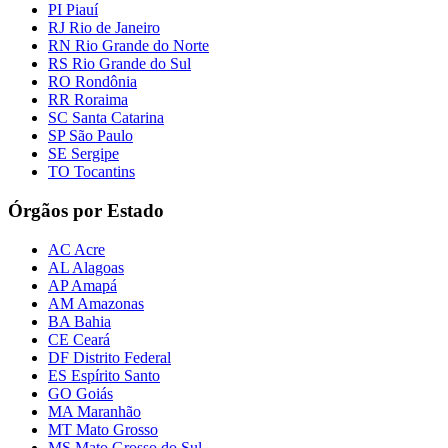
PI Piauí
RJ Rio de Janeiro
RN Rio Grande do Norte
RS Rio Grande do Sul
RO Rondônia
RR Roraima
SC Santa Catarina
SP São Paulo
SE Sergipe
TO Tocantins
Órgãos por Estado
AC Acre
AL Alagoas
AP Amapá
AM Amazonas
BA Bahia
CE Ceará
DF Distrito Federal
ES Espírito Santo
GO Goiás
MA Maranhão
MT Mato Grosso
MS Mato Grosso do Sul