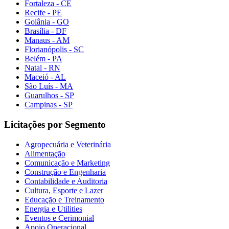
Fortaleza - CE
Recife - PE
Goiânia - GO
Brasília - DF
Manaus - AM
Florianópolis - SC
Belém - PA
Natal - RN
Maceió - AL
São Luís - MA
Guarulhos - SP
Campinas - SP
Licitações por Segmento
Agropecuária e Veterinária
Alimentação
Comunicação e Marketing
Construção e Engenharia
Contabilidade e Auditoria
Cultura, Esporte e Lazer
Educação e Treinamento
Energia e Utilities
Eventos e Cerimonial
Apoio Operacional