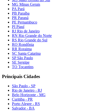
MG Minas Gerais
PA Pará
PB Paraíba
PR Paraná
PE Pernambuco
PI Piauí
RJ Rio de Janeiro
RN Rio Grande do Norte
RS Rio Grande do Sul
RO Rondônia
RR Roraima
SC Santa Catarina
SP São Paulo
SE Sergipe
TO Tocantins
Principais Cidades
São Paulo - SP
Rio de Janeiro - RJ
Belo Horizonte - MG
Curitiba - PR
Porto Alegre - RS
Salvador - BA