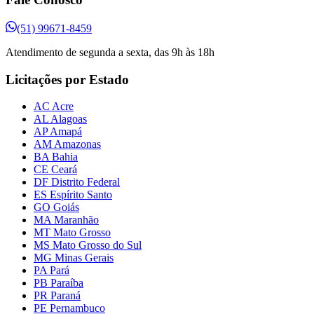
(51) 99671-8459
Atendimento de segunda a sexta, das 9h às 18h
Licitações por Estado
AC Acre
AL Alagoas
AP Amapá
AM Amazonas
BA Bahia
CE Ceará
DF Distrito Federal
ES Espírito Santo
GO Goiás
MA Maranhão
MT Mato Grosso
MS Mato Grosso do Sul
MG Minas Gerais
PA Pará
PB Paraíba
PR Paraná
PE Pernambuco