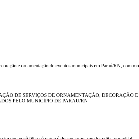
e decoração e ornamentação de eventos municipais em Paraú/RN, com m
TAÇÃO DE SERVIÇOS DE ORNAMENTAÇÃO, DECORAÇÃO 
OS PELO MUNICÍPIO DE PARAU/RN
sim que você filtra só o que é do seu ramo, sem ler edital por edital.