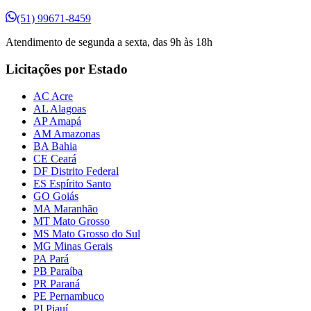
(51) 99671-8459
Atendimento de segunda a sexta, das 9h às 18h
Licitações por Estado
AC Acre
AL Alagoas
AP Amapá
AM Amazonas
BA Bahia
CE Ceará
DF Distrito Federal
ES Espírito Santo
GO Goiás
MA Maranhão
MT Mato Grosso
MS Mato Grosso do Sul
MG Minas Gerais
PA Pará
PB Paraíba
PR Paraná
PE Pernambuco
PI Piauí