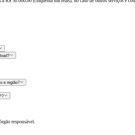
s a R$ 50.000,00 (cinquenta mil reais), no caso de outros serviços e co
nload?
o e região?
CP?
órgão responsável.