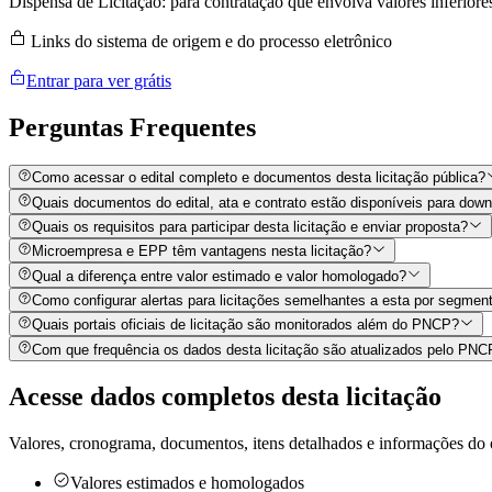
Dispensa de Licitação: para contratação que envolva valores inferiore
Links do sistema de origem e do processo eletrônico
Entrar para ver grátis
Perguntas
Frequentes
Como acessar o edital completo e documentos desta licitação pública?
Quais documentos do edital, ata e contrato estão disponíveis para dow
Quais os requisitos para participar desta licitação e enviar proposta?
Microempresa e EPP têm vantagens nesta licitação?
Qual a diferença entre valor estimado e valor homologado?
Como configurar alertas para licitações semelhantes a esta por segment
Quais portais oficiais de licitação são monitorados além do PNCP?
Com que frequência os dados desta licitação são atualizados pelo PN
Acesse dados completos desta
licitação
Valores, cronograma, documentos, itens detalhados e informações do 
Valores estimados e homologados