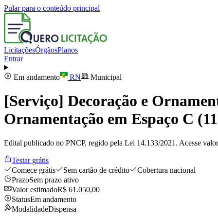
Pular para o conteúdo principal
Licitações
Órgãos
Planos
Entrar
Em andamento
RN
Municipal
[Serviço] Decoração e Orname
Ornamentação em Espaço C (11 
Edital publicado no PNCP, regido pela Lei 14.133/2021. Acesse valor
Testar grátis
Comece grátis
Sem cartão de crédito
Cobertura nacional
Prazo
Sem prazo ativo
Valor estimado
R$ 61.050,00
Status
Em andamento
Modalidade
Dispensa