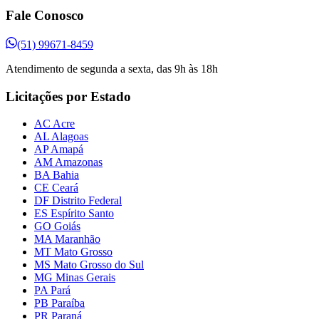
Fale Conosco
(51) 99671-8459
Atendimento de segunda a sexta, das 9h às 18h
Licitações por Estado
AC Acre
AL Alagoas
AP Amapá
AM Amazonas
BA Bahia
CE Ceará
DF Distrito Federal
ES Espírito Santo
GO Goiás
MA Maranhão
MT Mato Grosso
MS Mato Grosso do Sul
MG Minas Gerais
PA Pará
PB Paraíba
PR Paraná