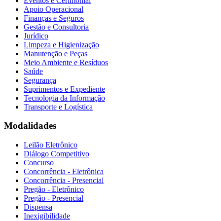
Eventos e Cerimonial
Apoio Operacional
Finanças e Seguros
Gestão e Consultoria
Jurídico
Limpeza e Higienização
Manutenção e Peças
Meio Ambiente e Resíduos
Saúde
Segurança
Suprimentos e Expediente
Tecnologia da Informação
Transporte e Logística
Modalidades
Leilão Eletrônico
Diálogo Competitivo
Concurso
Concorrência - Eletrônica
Concorrência - Presencial
Pregão - Eletrônico
Pregão - Presencial
Dispensa
Inexigibilidade