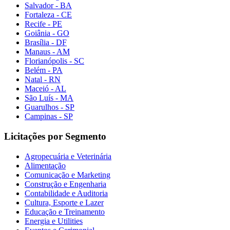
Salvador - BA
Fortaleza - CE
Recife - PE
Goiânia - GO
Brasília - DF
Manaus - AM
Florianópolis - SC
Belém - PA
Natal - RN
Maceió - AL
São Luís - MA
Guarulhos - SP
Campinas - SP
Licitações por Segmento
Agropecuária e Veterinária
Alimentação
Comunicação e Marketing
Construção e Engenharia
Contabilidade e Auditoria
Cultura, Esporte e Lazer
Educação e Treinamento
Energia e Utilities