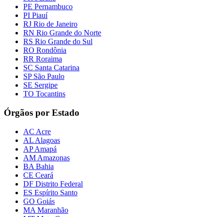
PE Pernambuco
PI Piauí
RJ Rio de Janeiro
RN Rio Grande do Norte
RS Rio Grande do Sul
RO Rondônia
RR Roraima
SC Santa Catarina
SP São Paulo
SE Sergipe
TO Tocantins
Órgãos por Estado
AC Acre
AL Alagoas
AP Amapá
AM Amazonas
BA Bahia
CE Ceará
DF Distrito Federal
ES Espírito Santo
GO Goiás
MA Maranhão