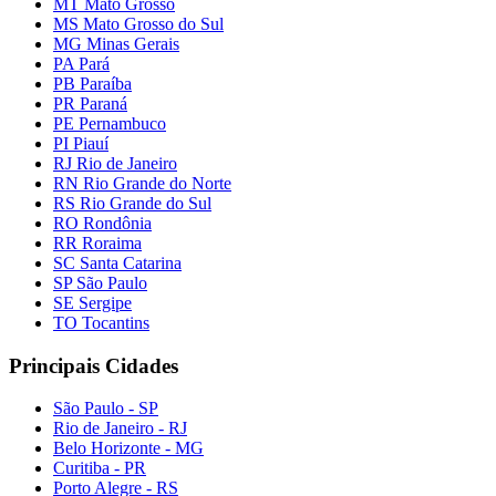
MT Mato Grosso
MS Mato Grosso do Sul
MG Minas Gerais
PA Pará
PB Paraíba
PR Paraná
PE Pernambuco
PI Piauí
RJ Rio de Janeiro
RN Rio Grande do Norte
RS Rio Grande do Sul
RO Rondônia
RR Roraima
SC Santa Catarina
SP São Paulo
SE Sergipe
TO Tocantins
Principais Cidades
São Paulo - SP
Rio de Janeiro - RJ
Belo Horizonte - MG
Curitiba - PR
Porto Alegre - RS