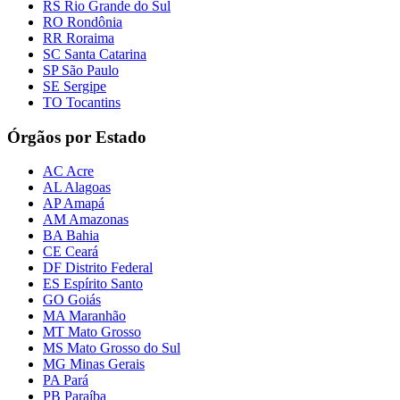
RS Rio Grande do Sul
RO Rondônia
RR Roraima
SC Santa Catarina
SP São Paulo
SE Sergipe
TO Tocantins
Órgãos por Estado
AC Acre
AL Alagoas
AP Amapá
AM Amazonas
BA Bahia
CE Ceará
DF Distrito Federal
ES Espírito Santo
GO Goiás
MA Maranhão
MT Mato Grosso
MS Mato Grosso do Sul
MG Minas Gerais
PA Pará
PB Paraíba