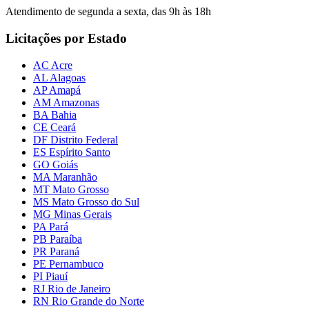
Atendimento de segunda a sexta, das 9h às 18h
Licitações por Estado
AC Acre
AL Alagoas
AP Amapá
AM Amazonas
BA Bahia
CE Ceará
DF Distrito Federal
ES Espírito Santo
GO Goiás
MA Maranhão
MT Mato Grosso
MS Mato Grosso do Sul
MG Minas Gerais
PA Pará
PB Paraíba
PR Paraná
PE Pernambuco
PI Piauí
RJ Rio de Janeiro
RN Rio Grande do Norte