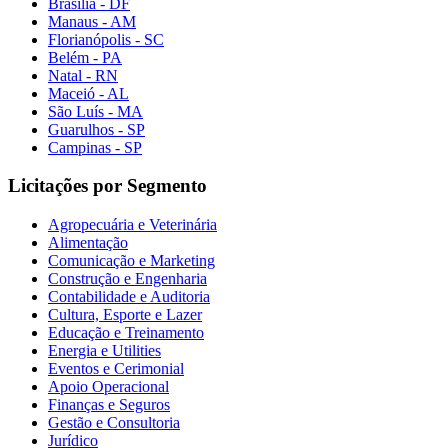
Brasília - DF
Manaus - AM
Florianópolis - SC
Belém - PA
Natal - RN
Maceió - AL
São Luís - MA
Guarulhos - SP
Campinas - SP
Licitações por Segmento
Agropecuária e Veterinária
Alimentação
Comunicação e Marketing
Construção e Engenharia
Contabilidade e Auditoria
Cultura, Esporte e Lazer
Educação e Treinamento
Energia e Utilities
Eventos e Cerimonial
Apoio Operacional
Finanças e Seguros
Gestão e Consultoria
Jurídico