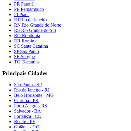
PR Paraná
PE Pernambuco
PI Piauí
RJ Rio de Janeiro
RN Rio Grande do Norte
RS Rio Grande do Sul
RO Rondônia
RR Roraima
SC Santa Catarina
SP São Paulo
SE Sergipe
TO Tocantins
Principais Cidades
São Paulo - SP
Rio de Janeiro - RJ
Belo Horizonte - MG
Curitiba - PR
Porto Alegre - RS
Salvador - BA
Fortaleza - CE
Recife - PE
Goiânia - GO