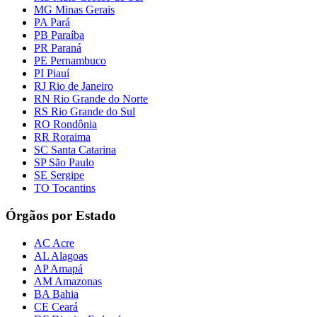
MG Minas Gerais
PA Pará
PB Paraíba
PR Paraná
PE Pernambuco
PI Piauí
RJ Rio de Janeiro
RN Rio Grande do Norte
RS Rio Grande do Sul
RO Rondônia
RR Roraima
SC Santa Catarina
SP São Paulo
SE Sergipe
TO Tocantins
Órgãos por Estado
AC Acre
AL Alagoas
AP Amapá
AM Amazonas
BA Bahia
CE Ceará