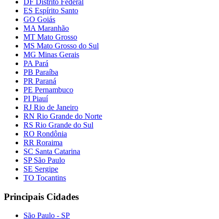
DF Distrito Federal
ES Espírito Santo
GO Goiás
MA Maranhão
MT Mato Grosso
MS Mato Grosso do Sul
MG Minas Gerais
PA Pará
PB Paraíba
PR Paraná
PE Pernambuco
PI Piauí
RJ Rio de Janeiro
RN Rio Grande do Norte
RS Rio Grande do Sul
RO Rondônia
RR Roraima
SC Santa Catarina
SP São Paulo
SE Sergipe
TO Tocantins
Principais Cidades
São Paulo - SP