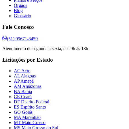
Planos e Preços
Órgãos
Blog
Glossário
Fale Conosco
(51) 99671-8459
Atendimento de segunda a sexta, das 9h às 18h
Licitações por Estado
AC Acre
AL Alagoas
AP Amapá
AM Amazonas
BA Bahia
CE Ceará
DF Distrito Federal
ES Espírito Santo
GO Goiás
MA Maranhão
MT Mato Grosso
MS Mato Grosso do Sul