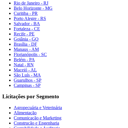
Rio de Janeiro - RJ
Belo Horizonte - MG
Curitiba - PR
Porto Alegre - RS
Salvador - BA
Fortaleza - CE
Recife - PE
Goiânia - GO
Brasília - DF
Manaus - AM
Florianópolis - SC
Belém - PA
Natal - RN
Maceió - AL
São Luís - MA
Guarulhos - SP
Campinas - SP
Licitações por Segmento
Agropecuária e Veterinária
Alimentação
Comunicação e Marketing
Construção e Engenharia