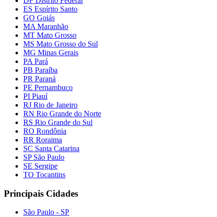
DF Distrito Federal
ES Espírito Santo
GO Goiás
MA Maranhão
MT Mato Grosso
MS Mato Grosso do Sul
MG Minas Gerais
PA Pará
PB Paraíba
PR Paraná
PE Pernambuco
PI Piauí
RJ Rio de Janeiro
RN Rio Grande do Norte
RS Rio Grande do Sul
RO Rondônia
RR Roraima
SC Santa Catarina
SP São Paulo
SE Sergipe
TO Tocantins
Principais Cidades
São Paulo - SP