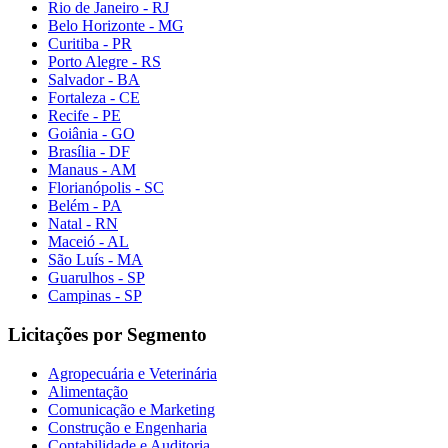
Rio de Janeiro - RJ
Belo Horizonte - MG
Curitiba - PR
Porto Alegre - RS
Salvador - BA
Fortaleza - CE
Recife - PE
Goiânia - GO
Brasília - DF
Manaus - AM
Florianópolis - SC
Belém - PA
Natal - RN
Maceió - AL
São Luís - MA
Guarulhos - SP
Campinas - SP
Licitações por Segmento
Agropecuária e Veterinária
Alimentação
Comunicação e Marketing
Construção e Engenharia
Contabilidade e Auditoria