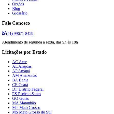
Órgãos
Blog
Glossário
Fale Conosco
(51) 99671-8459
Atendimento de segunda a sexta, das 9h às 18h
Licitações por Estado
AC Acre
AL Alagoas
AP Amapá
AM Amazonas
BA Bahia
CE Ceará
DF Distrito Federal
ES Espírito Santo
GO Goiás
MA Maranhão
MT Mato Grosso
MS Mato Grosso do Sul