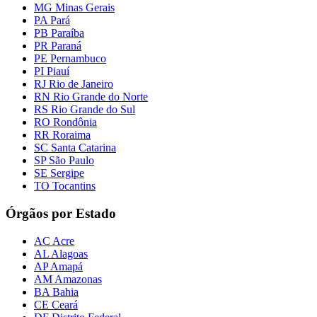
MG Minas Gerais
PA Pará
PB Paraíba
PR Paraná
PE Pernambuco
PI Piauí
RJ Rio de Janeiro
RN Rio Grande do Norte
RS Rio Grande do Sul
RO Rondônia
RR Roraima
SC Santa Catarina
SP São Paulo
SE Sergipe
TO Tocantins
Órgãos por Estado
AC Acre
AL Alagoas
AP Amapá
AM Amazonas
BA Bahia
CE Ceará