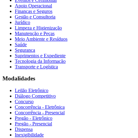
Eventos e Cerimonial
Apoio Operacional
Finanças e Seguros
Gestão e Consultoria
Jurídico
Limpeza e Higienização
Manutenção e Peças
Meio Ambiente e Resíduos
Saúde
Segurança
Suprimentos e Expediente
Tecnologia da Informação
Transporte e Logística
Modalidades
Leilão Eletrônico
Diálogo Competitivo
Concurso
Concorrência - Eletrônica
Concorrência - Presencial
Pregão - Eletrônico
Pregão - Presencial
Dispensa
Inexigibilidade