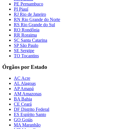
PE Pernambuco
PI Piauí
RJ Rio de Janeiro
RN Rio Grande do Norte
RS Rio Grande do Sul
RO Rondônia
RR Roraima
SC Santa Catarina
SP São Paulo
SE Sergipe
TO Tocantins
Órgãos por Estado
AC Acre
AL Alagoas
AP Amapá
AM Amazonas
BA Bahia
CE Ceará
DF Distrito Federal
ES Espírito Santo
GO Goiás
MA Maranhão