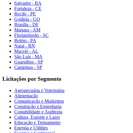
Salvador - BA
Fortaleza - CE
Recife - PE
Goiânia - GO
Brasília - DF
Manaus - AM
Florianópolis - SC
Belém - PA
Natal - RN
Maceió - AL
São Luís - MA
Guarulhos - SP
Campinas - SP
Licitações por Segmento
Agropecuária e Veterinária
Alimentação
Comunicação e Marketing
Construção e Engenharia
Contabilidade e Auditoria
Cultura, Esporte e Lazer
Educação e Treinamento
Energia e Utilities