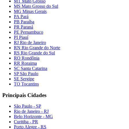
MT Mato Grosso
MS Mato Grosso do Sul
MG Minas Gerais
PA Pará
PB Paraíba
PR Paraná
PE Pernambuco
PI Piauí
RJ Rio de Janeiro
RN Rio Grande do Norte
RS Rio Grande do Sul
RO Rondônia
RR Roraima
SC Santa Catarina
SP São Paulo
SE Sergipe
TO Tocantins
Principais Cidades
São Paulo - SP
Rio de Janeiro - RJ
Belo Horizonte - MG
Curitiba - PR
Porto Alegre - RS