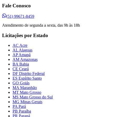
Fale Conosco
(51) 99671-8459
Atendimento de segunda a sexta, das 9h às 18h
Licitações por Estado
AC Acre
AL Alagoas
AP Amapá
AM Amazonas
BA Bahia
CE Ceará
DF Distrito Federal
ES Espírito Santo
GO Goiás
MA Maranhão
MT Mato Grosso
MS Mato Grosso do Sul
MG Minas Gerais
PA Pará
PB Paraíba
PR Paraná