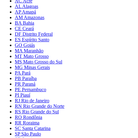
AC Acre
AL Alagoas
AP Amapá
AM Amazonas
BA Bahia
CE Ceará
DF Distrito Federal
ES Espírito Santo
GO Goiás
MA Maranhão
MT Mato Grosso
MS Mato Grosso do Sul
MG Minas Gerais
PA Pará
PB Paraíba
PR Paraná
PE Pernambuco
PI Piauí
RJ Rio de Janeiro
RN Rio Grande do Norte
RS Rio Grande do Sul
RO Rondônia
RR Roraima
SC Santa Catarina
SP São Paulo