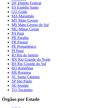
DF Distrito Federal
ES Espírito Santo
GO Goiás
MA Maranhão
MT Mato Grosso
MS Mato Grosso do Sul
MG Minas Gerais
PA Pará
PB Paraíba
PR Paraná
PE Pernambuco
PI Piauí
RJ Rio de Janeiro
RN Rio Grande do Norte
RS Rio Grande do Sul
RO Rondônia
RR Roraima
SC Santa Catarina
SP São Paulo
SE Sergipe
TO Tocantins
Órgãos por Estado