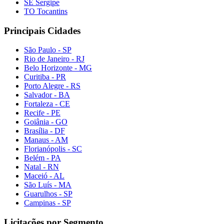
SE Sergipe
TO Tocantins
Principais Cidades
São Paulo - SP
Rio de Janeiro - RJ
Belo Horizonte - MG
Curitiba - PR
Porto Alegre - RS
Salvador - BA
Fortaleza - CE
Recife - PE
Goiânia - GO
Brasília - DF
Manaus - AM
Florianópolis - SC
Belém - PA
Natal - RN
Maceió - AL
São Luís - MA
Guarulhos - SP
Campinas - SP
Licitações por Segmento