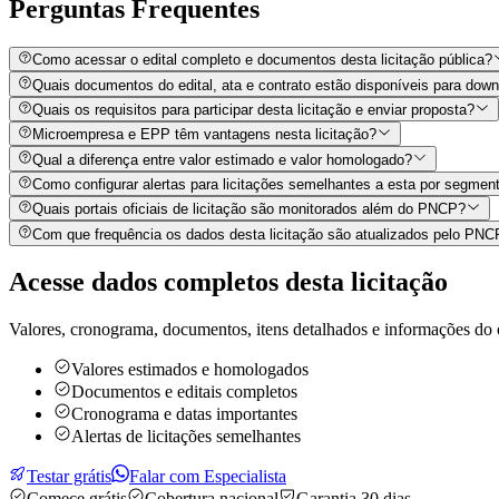
Perguntas
Frequentes
Como acessar o edital completo e documentos desta licitação pública?
Quais documentos do edital, ata e contrato estão disponíveis para dow
Quais os requisitos para participar desta licitação e enviar proposta?
Microempresa e EPP têm vantagens nesta licitação?
Qual a diferença entre valor estimado e valor homologado?
Como configurar alertas para licitações semelhantes a esta por segment
Quais portais oficiais de licitação são monitorados além do PNCP?
Com que frequência os dados desta licitação são atualizados pelo PN
Acesse dados completos desta
licitação
Valores, cronograma, documentos, itens detalhados e informações do 
Valores estimados e homologados
Documentos e editais completos
Cronograma e datas importantes
Alertas de licitações semelhantes
Testar grátis
Falar com Especialista
Comece grátis
Cobertura nacional
Garantia 30 dias