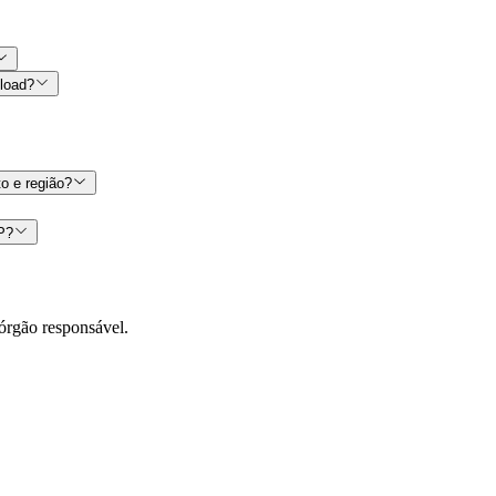
nload?
o e região?
CP?
órgão responsável.