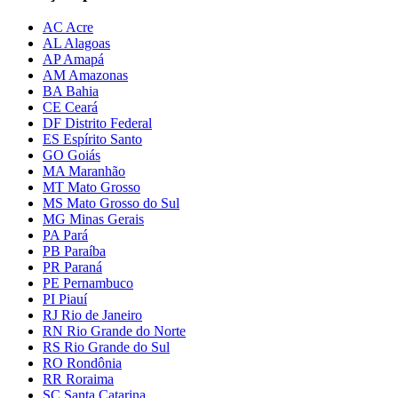
AC Acre
AL Alagoas
AP Amapá
AM Amazonas
BA Bahia
CE Ceará
DF Distrito Federal
ES Espírito Santo
GO Goiás
MA Maranhão
MT Mato Grosso
MS Mato Grosso do Sul
MG Minas Gerais
PA Pará
PB Paraíba
PR Paraná
PE Pernambuco
PI Piauí
RJ Rio de Janeiro
RN Rio Grande do Norte
RS Rio Grande do Sul
RO Rondônia
RR Roraima
SC Santa Catarina