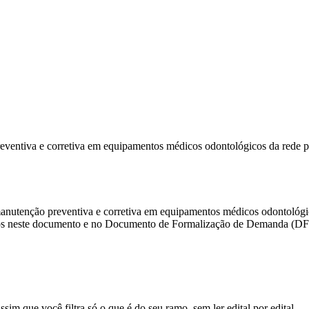
reventiva e corretiva em equipamentos médicos odontológicos da rede
manutenção preventiva e corretiva em equipamentos médicos odontológic
idos neste documento e no Documento de Formalização de Demanda (D
sim que você filtra só o que é do seu ramo, sem ler edital por edital.