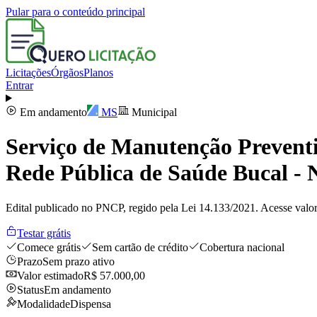
Pular para o conteúdo principal
Licitações
Órgãos
Planos
Entrar
Em andamento
MS
Municipal
Serviço de Manutenção Prevent
Rede Pública de Saúde Bucal -
Edital publicado no PNCP, regido pela Lei 14.133/2021. Acesse valor
Testar grátis
Comece grátis
Sem cartão de crédito
Cobertura nacional
Prazo
Sem prazo ativo
Valor estimado
R$ 57.000,00
Status
Em andamento
Modalidade
Dispensa