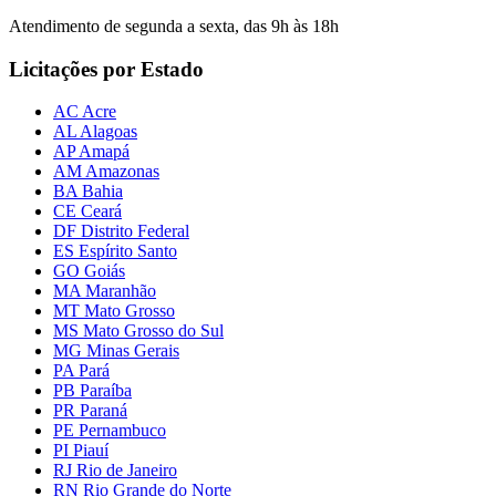
Atendimento de segunda a sexta, das 9h às 18h
Licitações por Estado
AC Acre
AL Alagoas
AP Amapá
AM Amazonas
BA Bahia
CE Ceará
DF Distrito Federal
ES Espírito Santo
GO Goiás
MA Maranhão
MT Mato Grosso
MS Mato Grosso do Sul
MG Minas Gerais
PA Pará
PB Paraíba
PR Paraná
PE Pernambuco
PI Piauí
RJ Rio de Janeiro
RN Rio Grande do Norte