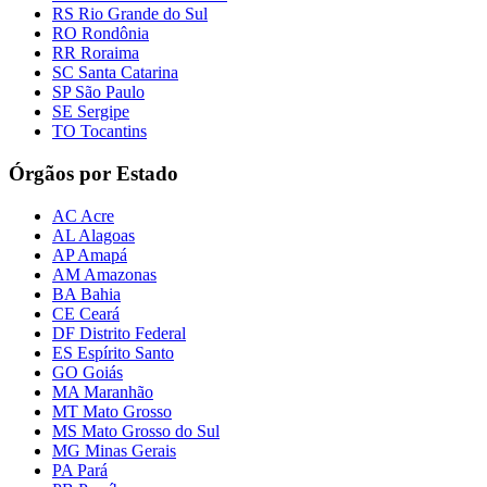
RS Rio Grande do Sul
RO Rondônia
RR Roraima
SC Santa Catarina
SP São Paulo
SE Sergipe
TO Tocantins
Órgãos por Estado
AC Acre
AL Alagoas
AP Amapá
AM Amazonas
BA Bahia
CE Ceará
DF Distrito Federal
ES Espírito Santo
GO Goiás
MA Maranhão
MT Mato Grosso
MS Mato Grosso do Sul
MG Minas Gerais
PA Pará