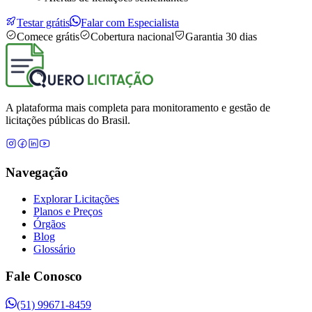
Testar grátis
Falar com Especialista
Comece grátis
Cobertura nacional
Garantia 30 dias
A plataforma mais completa para monitoramento e gestão de
licitações públicas do Brasil.
Navegação
Explorar Licitações
Planos e Preços
Órgãos
Blog
Glossário
Fale Conosco
(51) 99671-8459