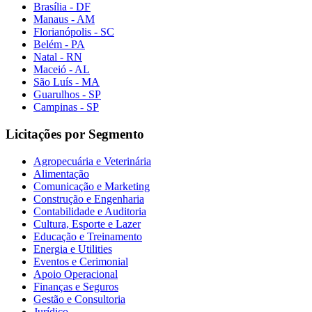
Brasília - DF
Manaus - AM
Florianópolis - SC
Belém - PA
Natal - RN
Maceió - AL
São Luís - MA
Guarulhos - SP
Campinas - SP
Licitações por Segmento
Agropecuária e Veterinária
Alimentação
Comunicação e Marketing
Construção e Engenharia
Contabilidade e Auditoria
Cultura, Esporte e Lazer
Educação e Treinamento
Energia e Utilities
Eventos e Cerimonial
Apoio Operacional
Finanças e Seguros
Gestão e Consultoria
Jurídico