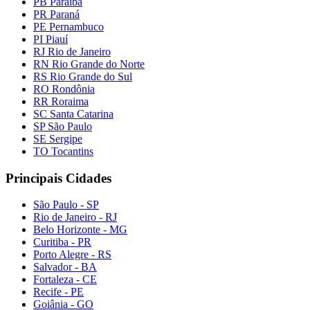
PB Paraíba
PR Paraná
PE Pernambuco
PI Piauí
RJ Rio de Janeiro
RN Rio Grande do Norte
RS Rio Grande do Sul
RO Rondônia
RR Roraima
SC Santa Catarina
SP São Paulo
SE Sergipe
TO Tocantins
Principais Cidades
São Paulo - SP
Rio de Janeiro - RJ
Belo Horizonte - MG
Curitiba - PR
Porto Alegre - RS
Salvador - BA
Fortaleza - CE
Recife - PE
Goiânia - GO