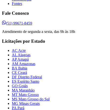
Fontes
Fale Conosco
(51) 99671-8459
Atendimento de segunda a sexta, das 9h às 18h
Licitações por Estado
AC Acre
AL Alagoas
AP Amapá
AM Amazonas
BA Bahia
CE Ceará
DF Distrito Federal
ES Espírito Santo
GO Goiás
MA Maranhão
MT Mato Grosso
MS Mato Grosso do Sul
MG Minas Gerais
PA Pará