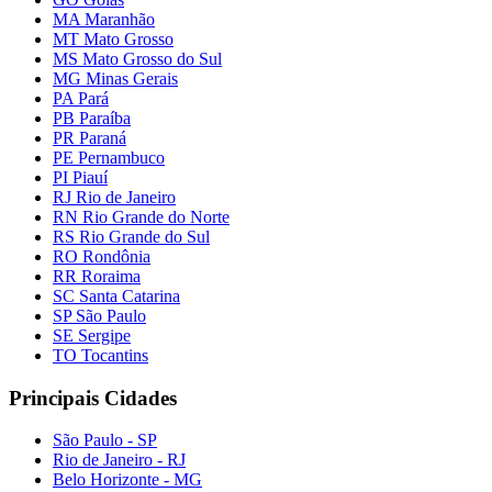
MA Maranhão
MT Mato Grosso
MS Mato Grosso do Sul
MG Minas Gerais
PA Pará
PB Paraíba
PR Paraná
PE Pernambuco
PI Piauí
RJ Rio de Janeiro
RN Rio Grande do Norte
RS Rio Grande do Sul
RO Rondônia
RR Roraima
SC Santa Catarina
SP São Paulo
SE Sergipe
TO Tocantins
Principais Cidades
São Paulo - SP
Rio de Janeiro - RJ
Belo Horizonte - MG