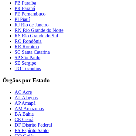
PB Paraíba
PR Paraná
PE Pernambuco
PI Piauí
RJ Rio de Janeiro
RN Rio Grande do Norte
RS Rio Grande do Sul
RO Rondônia
RR Roraima
SC Santa Catarina
SP São Paulo
SE Sergipe
TO Tocantins
Órgãos por Estado
AC Acre
AL Alagoas
AP Amapá
AM Amazonas
BA Bahia
CE Ceará
DF Distrito Federal
ES Espírito Santo
GO Goiás