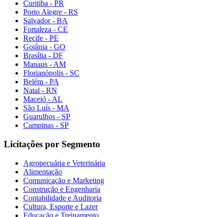
Curitiba - PR
Porto Alegre - RS
Salvador - BA
Fortaleza - CE
Recife - PE
Goiânia - GO
Brasília - DF
Manaus - AM
Florianópolis - SC
Belém - PA
Natal - RN
Maceió - AL
São Luís - MA
Guarulhos - SP
Campinas - SP
Licitações por Segmento
Agropecuária e Veterinária
Alimentação
Comunicação e Marketing
Construção e Engenharia
Contabilidade e Auditoria
Cultura, Esporte e Lazer
Educação e Treinamento