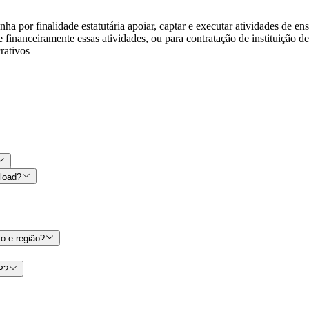
nha por finalidade estatutária apoiar, captar e executar atividades de en
 e financeiramente essas atividades, ou para contratação de instituição 
crativos
nload?
o e região?
CP?