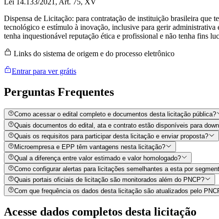
Lei 14.133/2021, Art. 75, XV
Dispensa de Licitação: para contratação de instituição brasileira que te
tecnológico e estímulo à inovação, inclusive para gerir administrativa
tenha inquestionável reputação ética e profissional e não tenha fins lu
Links do sistema de origem e do processo eletrônico
Entrar para ver grátis
Perguntas
Frequentes
Como acessar o edital completo e documentos desta licitação pública?
Quais documentos do edital, ata e contrato estão disponíveis para dow
Quais os requisitos para participar desta licitação e enviar proposta?
Microempresa e EPP têm vantagens nesta licitação?
Qual a diferença entre valor estimado e valor homologado?
Como configurar alertas para licitações semelhantes a esta por segment
Quais portais oficiais de licitação são monitorados além do PNCP?
Com que frequência os dados desta licitação são atualizados pelo PN
Acesse dados completos desta
licitação