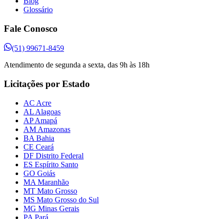
Blog
Glossário
Fale Conosco
(51) 99671-8459
Atendimento de segunda a sexta, das 9h às 18h
Licitações por Estado
AC Acre
AL Alagoas
AP Amapá
AM Amazonas
BA Bahia
CE Ceará
DF Distrito Federal
ES Espírito Santo
GO Goiás
MA Maranhão
MT Mato Grosso
MS Mato Grosso do Sul
MG Minas Gerais
PA Pará