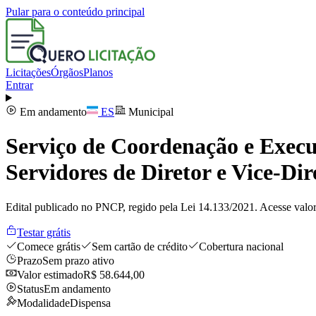
Pular para o conteúdo principal
Licitações
Órgãos
Planos
Entrar
Em andamento
ES
Municipal
Serviço de Coordenação e Execu
Servidores de Diretor e Vice-Di
Edital publicado no PNCP, regido pela Lei 14.133/2021. Acesse valor
Testar grátis
Comece grátis
Sem cartão de crédito
Cobertura nacional
Prazo
Sem prazo ativo
Valor estimado
R$ 58.644,00
Status
Em andamento
Modalidade
Dispensa