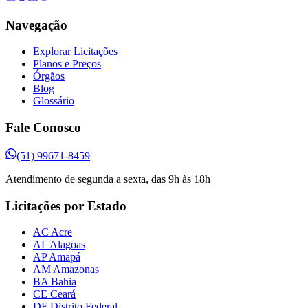
Navegação
Explorar Licitações
Planos e Preços
Órgãos
Blog
Glossário
Fale Conosco
(51) 99671-8459
Atendimento de segunda a sexta, das 9h às 18h
Licitações por Estado
AC Acre
AL Alagoas
AP Amapá
AM Amazonas
BA Bahia
CE Ceará
DF Distrito Federal