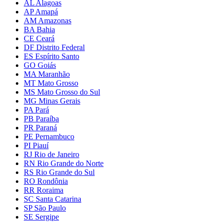
AL Alagoas
AP Amapá
AM Amazonas
BA Bahia
CE Ceará
DF Distrito Federal
ES Espírito Santo
GO Goiás
MA Maranhão
MT Mato Grosso
MS Mato Grosso do Sul
MG Minas Gerais
PA Pará
PB Paraíba
PR Paraná
PE Pernambuco
PI Piauí
RJ Rio de Janeiro
RN Rio Grande do Norte
RS Rio Grande do Sul
RO Rondônia
RR Roraima
SC Santa Catarina
SP São Paulo
SE Sergipe