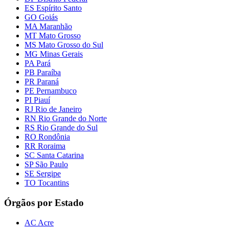
ES Espírito Santo
GO Goiás
MA Maranhão
MT Mato Grosso
MS Mato Grosso do Sul
MG Minas Gerais
PA Pará
PB Paraíba
PR Paraná
PE Pernambuco
PI Piauí
RJ Rio de Janeiro
RN Rio Grande do Norte
RS Rio Grande do Sul
RO Rondônia
RR Roraima
SC Santa Catarina
SP São Paulo
SE Sergipe
TO Tocantins
Órgãos por Estado
AC Acre