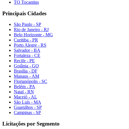
TO Tocantins
Principais Cidades
São Paulo - SP
Rio de Janeiro - RJ
Belo Horizonte - MG
Curitiba - PR
Porto Alegre - RS
Salvador - BA
Fortaleza - CE
Recife - PE
Goiânia - GO
Brasília - DF
Manaus - AM
Florianópolis - SC
Belém - PA
Natal - RN
Maceió - AL
São Luís - MA
Guarulhos - SP
Campinas - SP
Licitações por Segmento