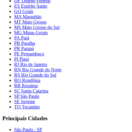
DF Distrito Federal
ES Espírito Santo
GO Goiás
MA Maranhão
MT Mato Grosso
MS Mato Grosso do Sul
MG Minas Gerais
PA Pará
PB Paraíba
PR Paraná
PE Pernambuco
PI Piauí
RJ Rio de Janeiro
RN Rio Grande do Norte
RS Rio Grande do Sul
RO Rondônia
RR Roraima
SC Santa Catarina
SP São Paulo
SE Sergipe
TO Tocantins
Principais Cidades
São Paulo - SP