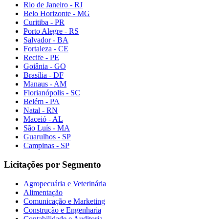
Rio de Janeiro - RJ
Belo Horizonte - MG
Curitiba - PR
Porto Alegre - RS
Salvador - BA
Fortaleza - CE
Recife - PE
Goiânia - GO
Brasília - DF
Manaus - AM
Florianópolis - SC
Belém - PA
Natal - RN
Maceió - AL
São Luís - MA
Guarulhos - SP
Campinas - SP
Licitações por Segmento
Agropecuária e Veterinária
Alimentação
Comunicação e Marketing
Construção e Engenharia
Contabilidade e Auditoria