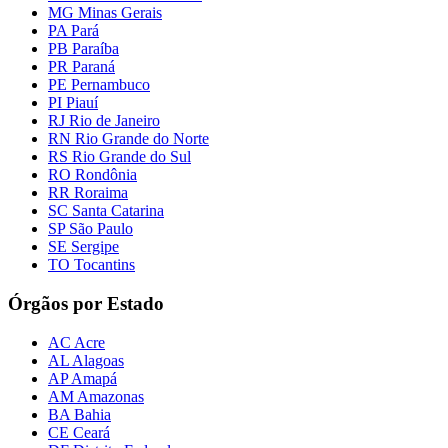
MG Minas Gerais
PA Pará
PB Paraíba
PR Paraná
PE Pernambuco
PI Piauí
RJ Rio de Janeiro
RN Rio Grande do Norte
RS Rio Grande do Sul
RO Rondônia
RR Roraima
SC Santa Catarina
SP São Paulo
SE Sergipe
TO Tocantins
Órgãos por Estado
AC Acre
AL Alagoas
AP Amapá
AM Amazonas
BA Bahia
CE Ceará