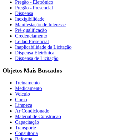
Pregão - Eletrônico
Pregão - Presencial
Dispensa
Inexigibilidade
Manifestação de Interesse
Pré-qualificação
Credenciamento
Leilão Presencial
Inaplicabilidade da Licitação
Dispensa Eletrônica
Dispensa de Licitação
Objetos Mais Buscados
Treinamento
Medicamento
Veículo
Curso
Limpeza
Ar Condicionado
Material de Construção
Capacitação
Transporte
Consultoria
Reforma