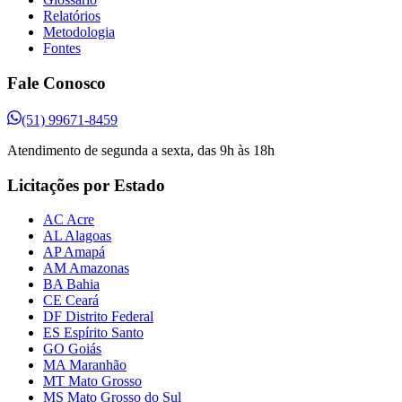
Relatórios
Metodologia
Fontes
Fale Conosco
(51) 99671-8459
Atendimento de segunda a sexta, das 9h às 18h
Licitações por Estado
AC Acre
AL Alagoas
AP Amapá
AM Amazonas
BA Bahia
CE Ceará
DF Distrito Federal
ES Espírito Santo
GO Goiás
MA Maranhão
MT Mato Grosso
MS Mato Grosso do Sul