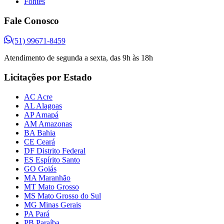
Fontes
Fale Conosco
(51) 99671-8459
Atendimento de segunda a sexta, das 9h às 18h
Licitações por Estado
AC Acre
AL Alagoas
AP Amapá
AM Amazonas
BA Bahia
CE Ceará
DF Distrito Federal
ES Espírito Santo
GO Goiás
MA Maranhão
MT Mato Grosso
MS Mato Grosso do Sul
MG Minas Gerais
PA Pará
PB Paraíba