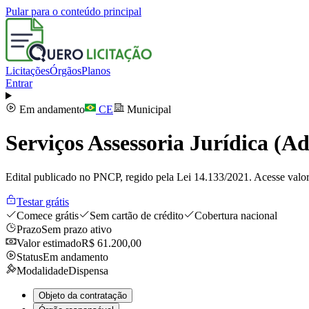
Pular para o conteúdo principal
Licitações
Órgãos
Planos
Entrar
Em andamento
CE
Municipal
Serviços Assessoria Jurídica 
Edital publicado no PNCP, regido pela Lei 14.133/2021. Acesse valor
Testar grátis
Comece grátis
Sem cartão de crédito
Cobertura nacional
Prazo
Sem prazo ativo
Valor estimado
R$ 61.200,00
Status
Em andamento
Modalidade
Dispensa
Objeto da contratação