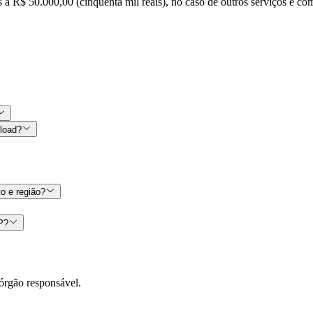
s a R$ 50.000,00 (cinquenta mil reais), no caso de outros serviços e co
nload?
o e região?
CP?
órgão responsável.