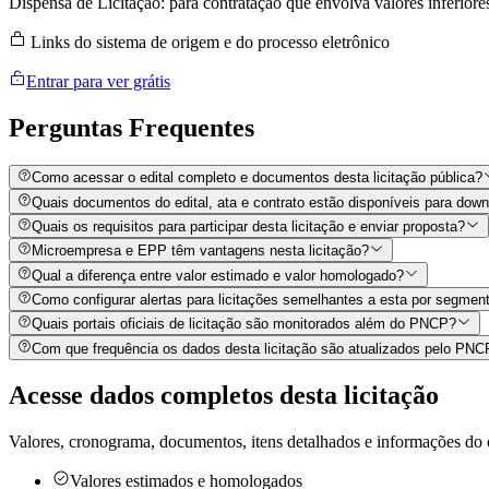
Dispensa de Licitação: para contratação que envolva valores inferiore
Links do sistema de origem e do processo eletrônico
Entrar para ver grátis
Perguntas
Frequentes
Como acessar o edital completo e documentos desta licitação pública?
Quais documentos do edital, ata e contrato estão disponíveis para dow
Quais os requisitos para participar desta licitação e enviar proposta?
Microempresa e EPP têm vantagens nesta licitação?
Qual a diferença entre valor estimado e valor homologado?
Como configurar alertas para licitações semelhantes a esta por segment
Quais portais oficiais de licitação são monitorados além do PNCP?
Com que frequência os dados desta licitação são atualizados pelo PN
Acesse dados completos desta
licitação
Valores, cronograma, documentos, itens detalhados e informações do 
Valores estimados e homologados