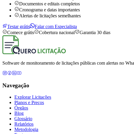
Documentos e editais completos
Cronograma e datas importantes
Alertas de licitações semelhantes
Testar grátis
Falar com Especialista
Comece grátis
Cobertura nacional
Garantia 30 dias
Software de monitoramento de licitações públicas com alertas no What
Navegação
Explorar Licitações
Planos e Preços
Órgãos
Blog
Glossário
Relatórios
Metodologia