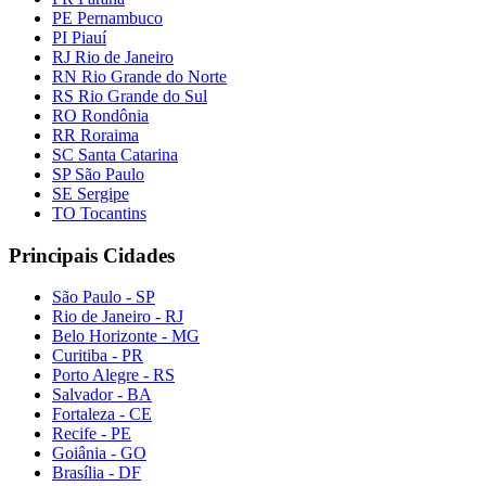
PE Pernambuco
PI Piauí
RJ Rio de Janeiro
RN Rio Grande do Norte
RS Rio Grande do Sul
RO Rondônia
RR Roraima
SC Santa Catarina
SP São Paulo
SE Sergipe
TO Tocantins
Principais Cidades
São Paulo - SP
Rio de Janeiro - RJ
Belo Horizonte - MG
Curitiba - PR
Porto Alegre - RS
Salvador - BA
Fortaleza - CE
Recife - PE
Goiânia - GO
Brasília - DF