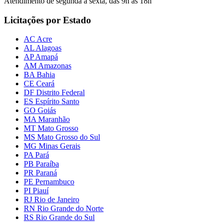
Atendimento de segunda a sexta, das 9h às 18h
Licitações por Estado
AC Acre
AL Alagoas
AP Amapá
AM Amazonas
BA Bahia
CE Ceará
DF Distrito Federal
ES Espírito Santo
GO Goiás
MA Maranhão
MT Mato Grosso
MS Mato Grosso do Sul
MG Minas Gerais
PA Pará
PB Paraíba
PR Paraná
PE Pernambuco
PI Piauí
RJ Rio de Janeiro
RN Rio Grande do Norte
RS Rio Grande do Sul