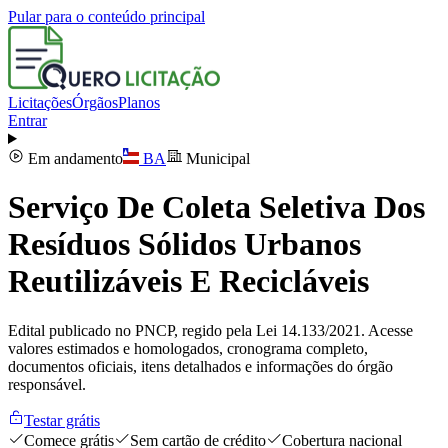
Pular para o conteúdo principal
Licitações
Órgãos
Planos
Entrar
Em andamento
BA
Municipal
Serviço De Coleta Seletiva Dos
Resíduos Sólidos Urbanos
Reutilizáveis E Recicláveis
Edital publicado no PNCP, regido pela Lei 14.133/2021. Acesse
valores estimados e homologados, cronograma completo,
documentos oficiais, itens detalhados e informações do órgão
responsável.
Testar grátis
Comece grátis
Sem cartão de crédito
Cobertura nacional