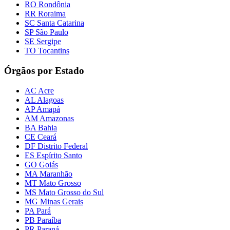
RO Rondônia
RR Roraima
SC Santa Catarina
SP São Paulo
SE Sergipe
TO Tocantins
Órgãos por Estado
AC Acre
AL Alagoas
AP Amapá
AM Amazonas
BA Bahia
CE Ceará
DF Distrito Federal
ES Espírito Santo
GO Goiás
MA Maranhão
MT Mato Grosso
MS Mato Grosso do Sul
MG Minas Gerais
PA Pará
PB Paraíba
PR Paraná