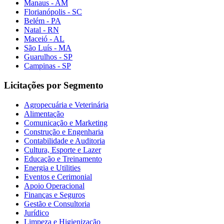
Manaus - AM
Florianópolis - SC
Belém - PA
Natal - RN
Maceió - AL
São Luís - MA
Guarulhos - SP
Campinas - SP
Licitações por Segmento
Agropecuária e Veterinária
Alimentação
Comunicação e Marketing
Construção e Engenharia
Contabilidade e Auditoria
Cultura, Esporte e Lazer
Educação e Treinamento
Energia e Utilities
Eventos e Cerimonial
Apoio Operacional
Finanças e Seguros
Gestão e Consultoria
Jurídico
Limpeza e Higienização