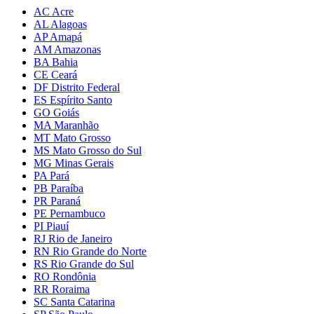
AC Acre
AL Alagoas
AP Amapá
AM Amazonas
BA Bahia
CE Ceará
DF Distrito Federal
ES Espírito Santo
GO Goiás
MA Maranhão
MT Mato Grosso
MS Mato Grosso do Sul
MG Minas Gerais
PA Pará
PB Paraíba
PR Paraná
PE Pernambuco
PI Piauí
RJ Rio de Janeiro
RN Rio Grande do Norte
RS Rio Grande do Sul
RO Rondônia
RR Roraima
SC Santa Catarina