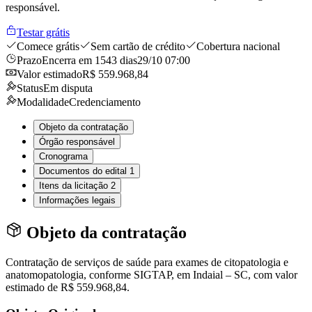
responsável.
Testar grátis
Comece grátis
Sem cartão de crédito
Cobertura nacional
Prazo
Encerra em 1543 dias
29/10 07:00
Valor estimado
R$ 559.968,84
Status
Em disputa
Modalidade
Credenciamento
Objeto da contratação
Órgão responsável
Cronograma
Documentos do edital
1
Itens da licitação
2
Informações legais
Objeto da contratação
Contratação de serviços de saúde para exames de citopatologia e
anatomopatologia, conforme SIGTAP, em Indaial – SC, com valor
estimado de R$ 559.968,84.