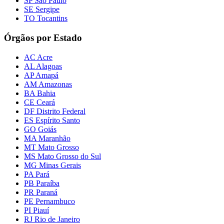
SP São Paulo
SE Sergipe
TO Tocantins
Órgãos por Estado
AC Acre
AL Alagoas
AP Amapá
AM Amazonas
BA Bahia
CE Ceará
DF Distrito Federal
ES Espírito Santo
GO Goiás
MA Maranhão
MT Mato Grosso
MS Mato Grosso do Sul
MG Minas Gerais
PA Pará
PB Paraíba
PR Paraná
PE Pernambuco
PI Piauí
RJ Rio de Janeiro