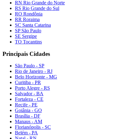
RN Rio Grande do Norte
RS Rio Grande do Sul
RO Rondônia
RR Roraima
SC Santa Catarina
SP São Paulo
SE Sergipe
TO Tocantins
Principais Cidades
São Paulo - SP
Rio de Janeiro - RJ
Belo Horizonte - MG
Curitiba - PR
Porto Alegre - RS
Salvador - BA
Fortaleza - CE
Recife - PE
Goiânia - GO
Brasília - DF
Manaus - AM
Florianópolis - SC
Belém - PA
Natal - RN