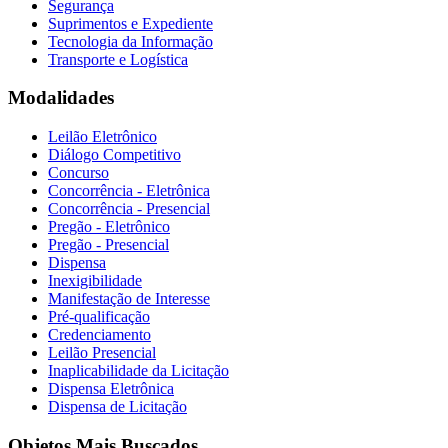
Segurança
Suprimentos e Expediente
Tecnologia da Informação
Transporte e Logística
Modalidades
Leilão Eletrônico
Diálogo Competitivo
Concurso
Concorrência - Eletrônica
Concorrência - Presencial
Pregão - Eletrônico
Pregão - Presencial
Dispensa
Inexigibilidade
Manifestação de Interesse
Pré-qualificação
Credenciamento
Leilão Presencial
Inaplicabilidade da Licitação
Dispensa Eletrônica
Dispensa de Licitação
Objetos Mais Buscados