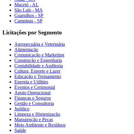
Maceió - AL
São Luís - MA
Guarulhos - SP
Campinas - SP
Licitações por Segmento
Agropecuária e Veterinária
Alimentação
Comunicação e Marketing
Construção e Engenharia
Contabilidade e Auditoria
Cultura, Esporte e Lazer
Educação e Treinamento
Energia e Utilities
Eventos e Cerimonial
Apoio Operacional
Finanças e Seguros
Gestão e Consultoria
Jurídico
Limpeza e Higienização
Manutenção e Peças
Meio Ambiente e Resíduos
Saúde