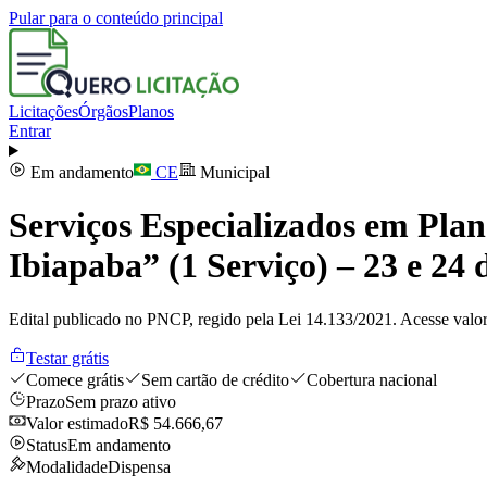
Pular para o conteúdo principal
Licitações
Órgãos
Planos
Entrar
Em andamento
CE
Municipal
Serviços Especializados em Pla
Ibiapaba” (1 Serviço) – 23 e 24
Edital publicado no PNCP, regido pela Lei 14.133/2021. Acesse valor
Testar grátis
Comece grátis
Sem cartão de crédito
Cobertura nacional
Prazo
Sem prazo ativo
Valor estimado
R$ 54.666,67
Status
Em andamento
Modalidade
Dispensa