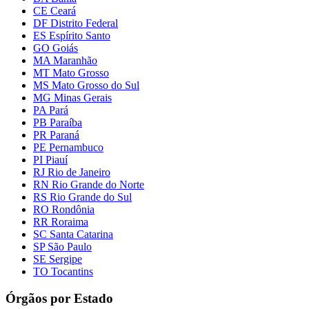
CE Ceará
DF Distrito Federal
ES Espírito Santo
GO Goiás
MA Maranhão
MT Mato Grosso
MS Mato Grosso do Sul
MG Minas Gerais
PA Pará
PB Paraíba
PR Paraná
PE Pernambuco
PI Piauí
RJ Rio de Janeiro
RN Rio Grande do Norte
RS Rio Grande do Sul
RO Rondônia
RR Roraima
SC Santa Catarina
SP São Paulo
SE Sergipe
TO Tocantins
Órgãos por Estado