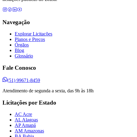
Navegação
Explorar Licitações
Planos e Preços
Órgãos
Blog
Glossário
Fale Conosco
(51) 99671-8459
Atendimento de segunda a sexta, das 9h às 18h
Licitações por Estado
AC Acre
AL Alagoas
AP Amapá
AM Amazonas
BA Bahia