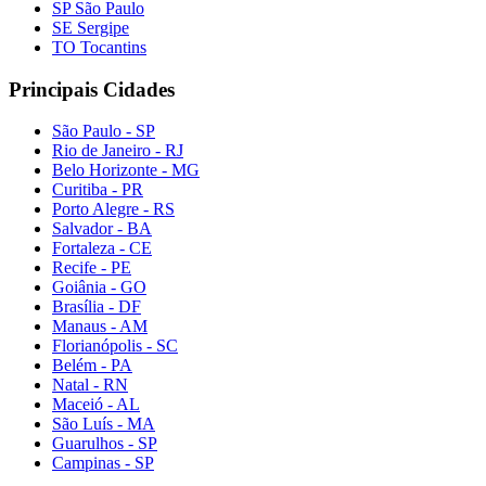
SP São Paulo
SE Sergipe
TO Tocantins
Principais Cidades
São Paulo - SP
Rio de Janeiro - RJ
Belo Horizonte - MG
Curitiba - PR
Porto Alegre - RS
Salvador - BA
Fortaleza - CE
Recife - PE
Goiânia - GO
Brasília - DF
Manaus - AM
Florianópolis - SC
Belém - PA
Natal - RN
Maceió - AL
São Luís - MA
Guarulhos - SP
Campinas - SP