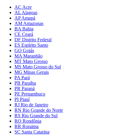
AC Acre
AL Alagoas
AP Amapá
AM Amazonas
BA Bahia
CE Ceará
DF Distrito Federal
ES Espírito Santo
GO Goiás
MA Maranhão
MT Mato Grosso
MS Mato Grosso do Sul
MG Minas Gerais
PA Pará
PB Paraíba
PR Paraná
PE Pernambuco
PI Piauí
RJ Rio de Janeiro
RN Rio Grande do Norte
RS Rio Grande do Sul
RO Rondônia
RR Roraima
SC Santa Catarina