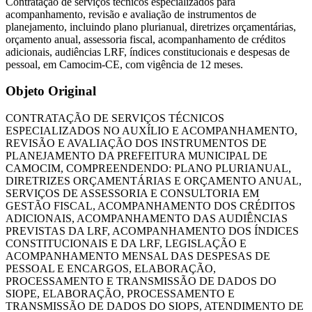
Contratação de serviços técnicos especializados para
acompanhamento, revisão e avaliação de instrumentos de
planejamento, incluindo plano plurianual, diretrizes orçamentárias,
orçamento anual, assessoria fiscal, acompanhamento de créditos
adicionais, audiências LRF, índices constitucionais e despesas de
pessoal, em Camocim-CE, com vigência de 12 meses.
Objeto Original
CONTRATAÇÃO DE SERVIÇOS TÉCNICOS
ESPECIALIZADOS NO AUXÍLIO E ACOMPANHAMENTO,
REVISÃO E AVALIAÇÃO DOS INSTRUMENTOS DE
PLANEJAMENTO DA PREFEITURA MUNICIPAL DE
CAMOCIM, COMPREENDENDO: PLANO PLURIANUAL,
DIRETRIZES ORÇAMENTÁRIAS E ORÇAMENTO ANUAL,
SERVIÇOS DE ASSESSORIA E CONSULTORIA EM
GESTÃO FISCAL, ACOMPANHAMENTO DOS CRÉDITOS
ADICIONAIS, ACOMPANHAMENTO DAS AUDIÊNCIAS
PREVISTAS DA LRF, ACOMPANHAMENTO DOS ÍNDICES
CONSTITUCIONAIS E DA LRF, LEGISLAÇÃO E
ACOMPANHAMENTO MENSAL DAS DESPESAS DE
PESSOAL E ENCARGOS, ELABORAÇÃO,
PROCESSAMENTO E TRANSMISSÃO DE DADOS DO
SIOPE, ELABORAÇÃO, PROCESSAMENTO E
TRANSMISSÃO DE DADOS DO SIOPS, ATENDIMENTO DE