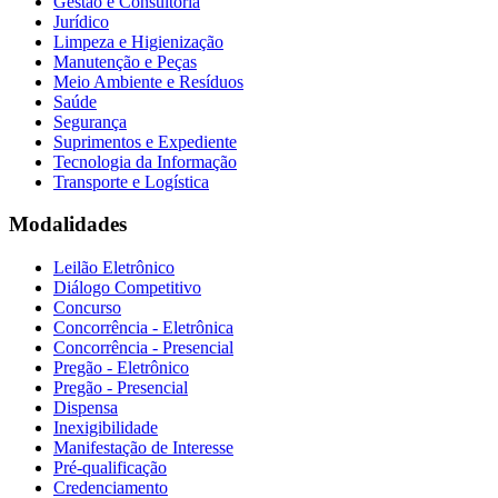
Gestão e Consultoria
Jurídico
Limpeza e Higienização
Manutenção e Peças
Meio Ambiente e Resíduos
Saúde
Segurança
Suprimentos e Expediente
Tecnologia da Informação
Transporte e Logística
Modalidades
Leilão Eletrônico
Diálogo Competitivo
Concurso
Concorrência - Eletrônica
Concorrência - Presencial
Pregão - Eletrônico
Pregão - Presencial
Dispensa
Inexigibilidade
Manifestação de Interesse
Pré-qualificação
Credenciamento