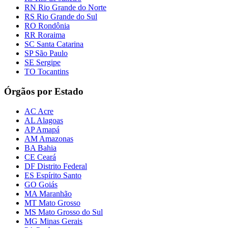
RN Rio Grande do Norte
RS Rio Grande do Sul
RO Rondônia
RR Roraima
SC Santa Catarina
SP São Paulo
SE Sergipe
TO Tocantins
Órgãos por Estado
AC Acre
AL Alagoas
AP Amapá
AM Amazonas
BA Bahia
CE Ceará
DF Distrito Federal
ES Espírito Santo
GO Goiás
MA Maranhão
MT Mato Grosso
MS Mato Grosso do Sul
MG Minas Gerais