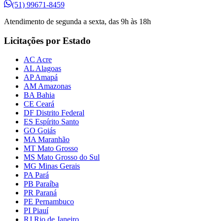
(51) 99671-8459
Atendimento de segunda a sexta, das 9h às 18h
Licitações por Estado
AC Acre
AL Alagoas
AP Amapá
AM Amazonas
BA Bahia
CE Ceará
DF Distrito Federal
ES Espírito Santo
GO Goiás
MA Maranhão
MT Mato Grosso
MS Mato Grosso do Sul
MG Minas Gerais
PA Pará
PB Paraíba
PR Paraná
PE Pernambuco
PI Piauí
RJ Rio de Janeiro