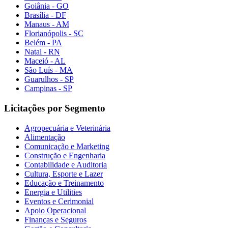
Goiânia - GO
Brasília - DF
Manaus - AM
Florianópolis - SC
Belém - PA
Natal - RN
Maceió - AL
São Luís - MA
Guarulhos - SP
Campinas - SP
Licitações por Segmento
Agropecuária e Veterinária
Alimentação
Comunicação e Marketing
Construção e Engenharia
Contabilidade e Auditoria
Cultura, Esporte e Lazer
Educação e Treinamento
Energia e Utilities
Eventos e Cerimonial
Apoio Operacional
Finanças e Seguros