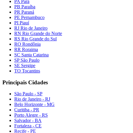
PA Pará
PB Paraíba
PR Paraná
PE Pernambuco
PI Piauí
RJ Rio de Janeiro
RN Rio Grande do Norte
RS Rio Grande do Sul
RO Rondônia
RR Roraima
SC Santa Catarina
SP São Paulo
SE Sergipe
TO Tocantins
Principais Cidades
São Paulo - SP
Rio de Janeiro - RJ
Belo Horizonte - MG
Curitiba - PR
Porto Alegre - RS
Salvador - BA
Fortaleza - CE
Recife - PE