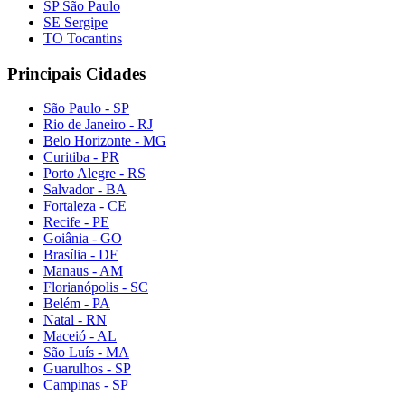
SP São Paulo
SE Sergipe
TO Tocantins
Principais Cidades
São Paulo - SP
Rio de Janeiro - RJ
Belo Horizonte - MG
Curitiba - PR
Porto Alegre - RS
Salvador - BA
Fortaleza - CE
Recife - PE
Goiânia - GO
Brasília - DF
Manaus - AM
Florianópolis - SC
Belém - PA
Natal - RN
Maceió - AL
São Luís - MA
Guarulhos - SP
Campinas - SP