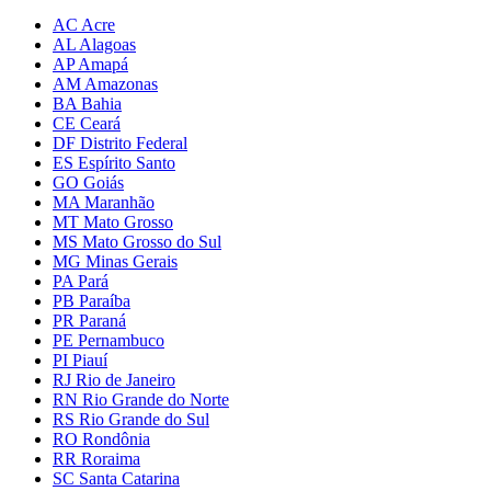
AC Acre
AL Alagoas
AP Amapá
AM Amazonas
BA Bahia
CE Ceará
DF Distrito Federal
ES Espírito Santo
GO Goiás
MA Maranhão
MT Mato Grosso
MS Mato Grosso do Sul
MG Minas Gerais
PA Pará
PB Paraíba
PR Paraná
PE Pernambuco
PI Piauí
RJ Rio de Janeiro
RN Rio Grande do Norte
RS Rio Grande do Sul
RO Rondônia
RR Roraima
SC Santa Catarina