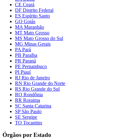
CE Ceará
DF Distrito Federal
ES Espírito Santo
GO Goiás
MA Maranhão
MT Mato Grosso
MS Mato Grosso do Sul
MG Minas Gerais
PA Pará
PB Paraíba
PR Paraná
PE Pernambuco
PI Piauí
RJ Rio de Janeiro
RN Rio Grande do Norte
RS Rio Grande do Sul
RO Rondônia
RR Roraima
SC Santa Catarina
SP São Paulo
SE Sergipe
TO Tocantins
Órgãos por Estado