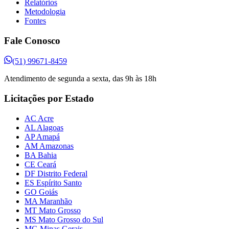
Relatórios
Metodologia
Fontes
Fale Conosco
(51) 99671-8459
Atendimento de segunda a sexta, das 9h às 18h
Licitações por Estado
AC Acre
AL Alagoas
AP Amapá
AM Amazonas
BA Bahia
CE Ceará
DF Distrito Federal
ES Espírito Santo
GO Goiás
MA Maranhão
MT Mato Grosso
MS Mato Grosso do Sul
MG Minas Gerais