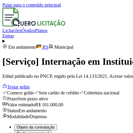
Pular para o conteúdo principal
Licitações
Órgãos
Planos
Entrar
Em andamento
RS
Municipal
[Serviço] Internação em Instit
Edital publicado no PNCP, regido pela Lei 14.133/2021. Acesse valor
Testar grátis
Comece grátis
Sem cartão de crédito
Cobertura nacional
Prazo
Sem prazo ativo
Valor estimado
R$ 101.000,00
Status
Em andamento
Modalidade
Dispensa
Objeto da contratação