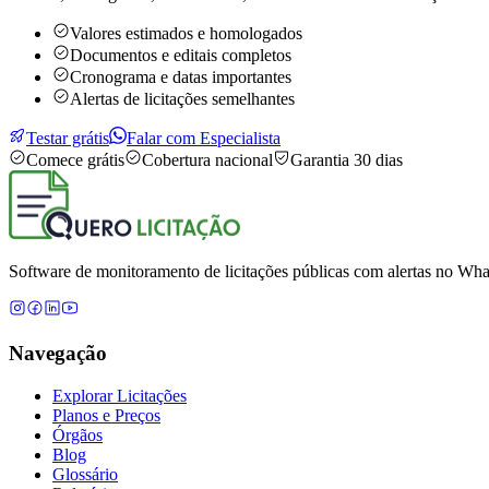
Valores estimados e homologados
Documentos e editais completos
Cronograma e datas importantes
Alertas de licitações semelhantes
Testar grátis
Falar com Especialista
Comece grátis
Cobertura nacional
Garantia 30 dias
Software de monitoramento de licitações públicas com alertas no What
Navegação
Explorar Licitações
Planos e Preços
Órgãos
Blog
Glossário