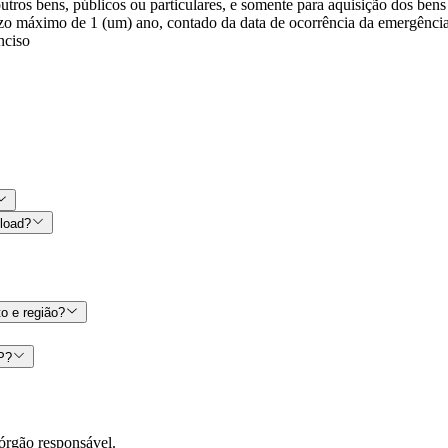
utros bens, públicos ou particulares, e somente para aquisição dos ben
azo máximo de 1 (um) ano, contado da data de ocorrência da emergência
nciso
nload?
o e região?
CP?
órgão responsável.