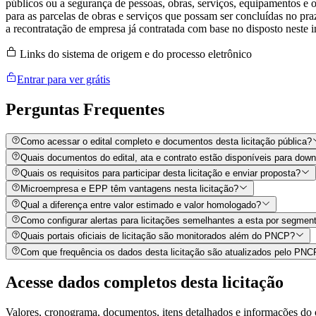
públicos ou a segurança de pessoas, obras, serviços, equipamentos e o
para as parcelas de obras e serviços que possam ser concluídas no pr
a recontratação de empresa já contratada com base no disposto neste i
Links do sistema de origem e do processo eletrônico
Entrar para ver grátis
Perguntas
Frequentes
Como acessar o edital completo e documentos desta licitação pública?
Quais documentos do edital, ata e contrato estão disponíveis para dow
Quais os requisitos para participar desta licitação e enviar proposta?
Microempresa e EPP têm vantagens nesta licitação?
Qual a diferença entre valor estimado e valor homologado?
Como configurar alertas para licitações semelhantes a esta por segment
Quais portais oficiais de licitação são monitorados além do PNCP?
Com que frequência os dados desta licitação são atualizados pelo PN
Acesse dados completos desta
licitação
Valores, cronograma, documentos, itens detalhados e informações do 