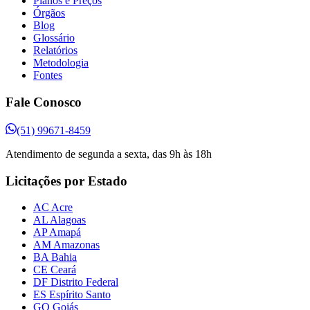
Planos e Preços
Órgãos
Blog
Glossário
Relatórios
Metodologia
Fontes
Fale Conosco
(51) 99671-8459
Atendimento de segunda a sexta, das 9h às 18h
Licitações por Estado
AC Acre
AL Alagoas
AP Amapá
AM Amazonas
BA Bahia
CE Ceará
DF Distrito Federal
ES Espírito Santo
GO Goiás