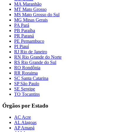
MA Maranhão
MT Mato Grosso
MS Mato Grosso do Sul
MG Minas Gerais
PA Pará
PB Paraíba
PR Paraná
PE Pernambuco
PI Piauí
RJ Rio de Janeiro
RN Rio Grande do Norte
RS Rio Grande do Sul
RO Rondônia
RR Roraima
SC Santa Catarina
SP São Paulo
SE Sergipe
TO Tocantins
Órgãos por Estado
AC Acre
AL Alagoas
AP Amapá