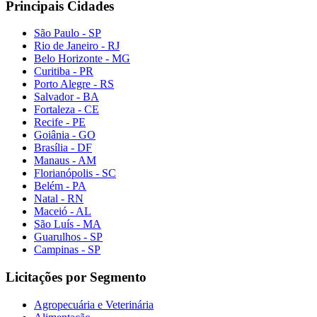
Principais Cidades
São Paulo - SP
Rio de Janeiro - RJ
Belo Horizonte - MG
Curitiba - PR
Porto Alegre - RS
Salvador - BA
Fortaleza - CE
Recife - PE
Goiânia - GO
Brasília - DF
Manaus - AM
Florianópolis - SC
Belém - PA
Natal - RN
Maceió - AL
São Luís - MA
Guarulhos - SP
Campinas - SP
Licitações por Segmento
Agropecuária e Veterinária