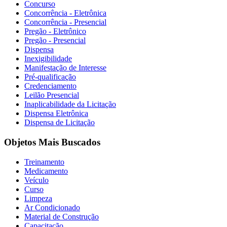
Concurso
Concorrência - Eletrônica
Concorrência - Presencial
Pregão - Eletrônico
Pregão - Presencial
Dispensa
Inexigibilidade
Manifestação de Interesse
Pré-qualificação
Credenciamento
Leilão Presencial
Inaplicabilidade da Licitação
Dispensa Eletrônica
Dispensa de Licitação
Objetos Mais Buscados
Treinamento
Medicamento
Veículo
Curso
Limpeza
Ar Condicionado
Material de Construção
Capacitação