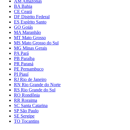
AM Amazonas
BA Bahia
CE Ceará
DF Distrito Federal
ES Espírito Santo
GO Goiás
MA Maranhão
MT Mato Grosso
MS Mato Grosso do Sul
MG Minas Gerais
PA Pará
PB Paraíba
PR Paraná
PE Pernambuco
PI Piauí
RJ Rio de Janeiro
RN Rio Grande do Norte
RS Rio Grande do Sul
RO Rondônia
RR Roraima
SC Santa Catarina
SP São Paulo
SE Sergipe
TO Tocantins