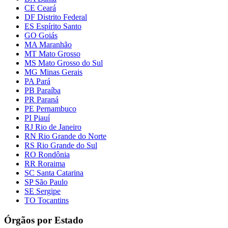
CE Ceará
DF Distrito Federal
ES Espírito Santo
GO Goiás
MA Maranhão
MT Mato Grosso
MS Mato Grosso do Sul
MG Minas Gerais
PA Pará
PB Paraíba
PR Paraná
PE Pernambuco
PI Piauí
RJ Rio de Janeiro
RN Rio Grande do Norte
RS Rio Grande do Sul
RO Rondônia
RR Roraima
SC Santa Catarina
SP São Paulo
SE Sergipe
TO Tocantins
Órgãos por Estado