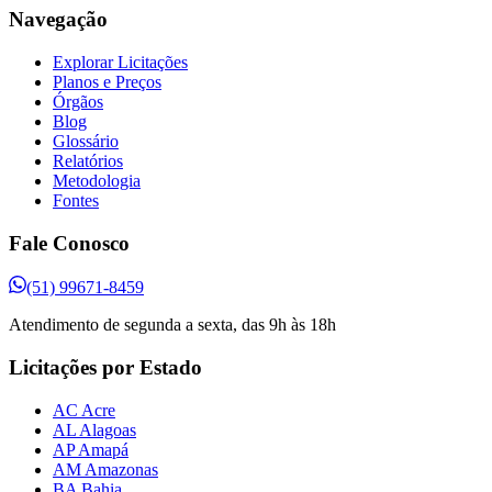
Navegação
Explorar Licitações
Planos e Preços
Órgãos
Blog
Glossário
Relatórios
Metodologia
Fontes
Fale Conosco
(51) 99671-8459
Atendimento de segunda a sexta, das 9h às 18h
Licitações por Estado
AC Acre
AL Alagoas
AP Amapá
AM Amazonas
BA Bahia