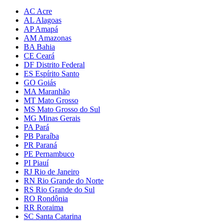
AC Acre
AL Alagoas
AP Amapá
AM Amazonas
BA Bahia
CE Ceará
DF Distrito Federal
ES Espírito Santo
GO Goiás
MA Maranhão
MT Mato Grosso
MS Mato Grosso do Sul
MG Minas Gerais
PA Pará
PB Paraíba
PR Paraná
PE Pernambuco
PI Piauí
RJ Rio de Janeiro
RN Rio Grande do Norte
RS Rio Grande do Sul
RO Rondônia
RR Roraima
SC Santa Catarina