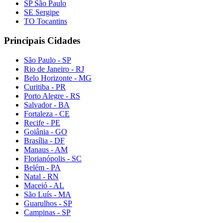
SP São Paulo
SE Sergipe
TO Tocantins
Principais Cidades
São Paulo - SP
Rio de Janeiro - RJ
Belo Horizonte - MG
Curitiba - PR
Porto Alegre - RS
Salvador - BA
Fortaleza - CE
Recife - PE
Goiânia - GO
Brasília - DF
Manaus - AM
Florianópolis - SC
Belém - PA
Natal - RN
Maceió - AL
São Luís - MA
Guarulhos - SP
Campinas - SP