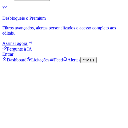
Desbloqueie o Premium
Filtros avançados, alertas personalizados e acesso completo aos
editais.
Assinar agora
Pergunte à IA
Entrar
Dashboard
Licitações
Feed
Alertas
Mais