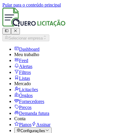
Pular para o conteúdo principal
Selecionar empresa
Dashboard
Meu trabalho
Feed
Alertas
Filtros
Listas
Mercado
Licitações
Órgãos
Fornecedores
Preços
Demanda futura
Conta
Planos
Assinar
Configurações