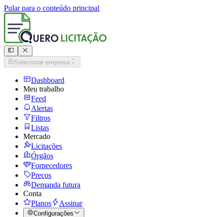
Pular para o conteúdo principal
Selecionar empresa
Dashboard
Meu trabalho
Feed
Alertas
Filtros
Listas
Mercado
Licitações
Órgãos
Fornecedores
Preços
Demanda futura
Conta
Planos
Assinar
Configurações