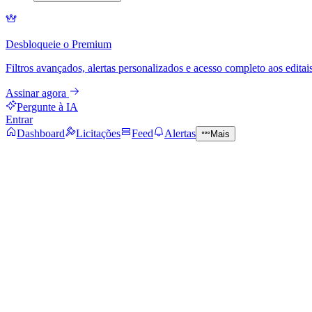
Desbloqueie o Premium
Filtros avançados, alertas personalizados e acesso completo aos editais
Assinar agora
Pergunte à IA
Entrar
Dashboard
Licitações
Feed
Alertas
Mais