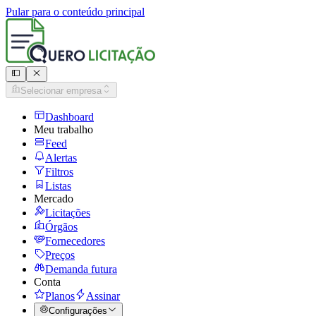
Pular para o conteúdo principal
Selecionar empresa
Dashboard
Meu trabalho
Feed
Alertas
Filtros
Listas
Mercado
Licitações
Órgãos
Fornecedores
Preços
Demanda futura
Conta
Planos
Assinar
Configurações