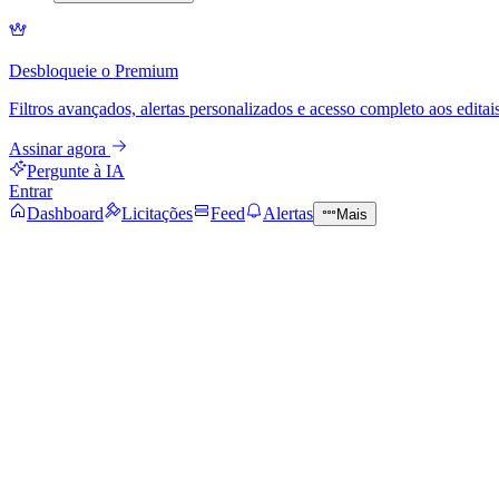
Desbloqueie o Premium
Filtros avançados, alertas personalizados e acesso completo aos editais
Assinar agora
Pergunte à IA
Entrar
Dashboard
Licitações
Feed
Alertas
Mais