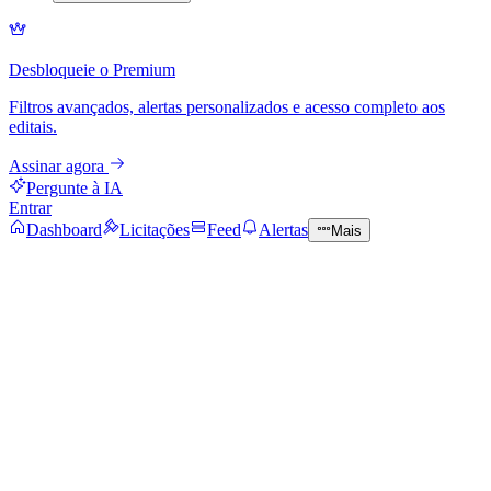
Desbloqueie o Premium
Filtros avançados, alertas personalizados e acesso completo aos
editais.
Assinar agora
Pergunte à IA
Entrar
Dashboard
Licitações
Feed
Alertas
Mais