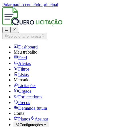
Pular para o conteúdo principal
Selecionar empresa
Dashboard
Meu trabalho
Feed
Alertas
Filtros
Listas
Mercado
Licitações
Órgãos
Fornecedores
Preços
Demanda futura
Conta
Planos
Assinar
Configurações